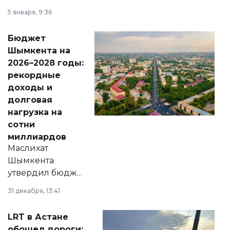
утверждению,
5 января, 9:36
принести
свободу
Бюджет
народу
Шымкента на
Венесуэлы.
2026–2028 годы:
рекордные
доходы и
долговая
нагрузка на
сотни
миллиардов
Маслихат
Шымкента
утвердил бюджет
города на 2026–
31 декабря, 13:41
2028 годы.
Соответствующий
LRT в Астане
документ
обошел дороги: