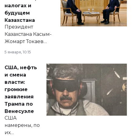
налогах и
будущем
Казахстана
Президент
Казахстана Касым-
Жомарт Токаев
прокомментировал
5 января, 10:15
сразу несколько
актуальных тем —
США, нефть
от слухов о
и смена
политических
власти:
реформах до
громкие
вопросов армии,
заявления
экономики и
Трампа по
личного здоровья.
Венесуэле
США
намерены, по
их