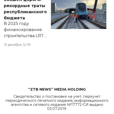
появился в базе
рекордные траты
нормативных
республиканского
правовых актов и
бюджета
на сайте маслихат
В 2025 году
города.
финансирование
строительства LRT
в Астане из
31 декабря, 12:39
республиканского
бюджета достигло
рекордных
объемов.
“ZTB NEWS” MEDIA HOLDING
Свидетельство о постановке на учет, переучет
периодического печатного издания, информационного
агентства и сетевого издания №17772-СИ выдано
03.07.2019.