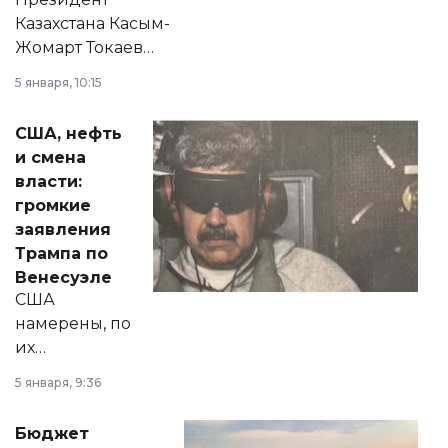
Казахстана Касым-
Жомарт Токаев
прокомментировал
5 января, 10:15
сразу несколько
актуальных тем —
США, нефть
от слухов о
и смена
политических
власти:
реформах до
громкие
вопросов армии,
заявления
экономики и
Трампа по
личного здоровья.
Венесуэле
США
намерены, по
их
утверждению,
5 января, 9:36
принести
свободу
Бюджет
народу