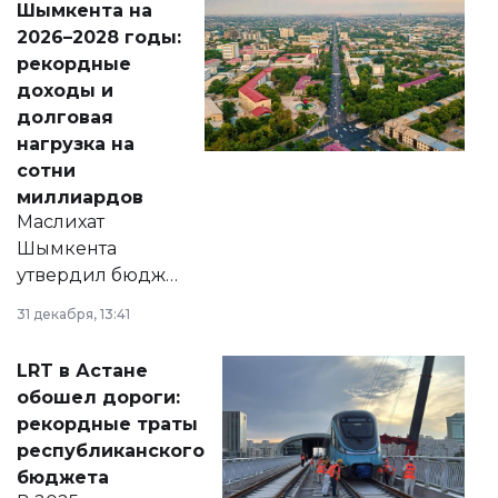
Шымкента на
Венесуэлы.
2026–2028 годы:
рекордные
доходы и
долговая
нагрузка на
сотни
миллиардов
Маслихат
Шымкента
утвердил бюджет
города на 2026–
31 декабря, 13:41
2028 годы.
Соответствующий
LRT в Астане
документ
обошел дороги:
появился в базе
рекордные траты
нормативных
республиканского
правовых актов и
бюджета
на сайте маслихат