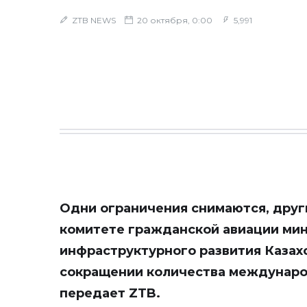
ZTB NEWS
20 октября, 0:00
5,991
Одни ограничения снимаются, други
комитете гражданской авиации мин
инфраструктурного развития Казахс
сокращении количества международ
передает
ZTB
.