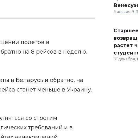
Венесуэ
5 января, 9:
Старшее
возвраща
ащении полетов в
растет 
ратно на 8 рейсов в неделю.
студент
31 декабря, 
еты в Беларусь и обратно, на
 рейса станет меньше в Украину.
олняться со строгим
ических требований и в
айтах авиакомпаний