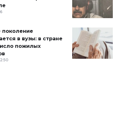
ле
36
 поколение
ется в вузы: в стране
число пожилых
ов
12:50