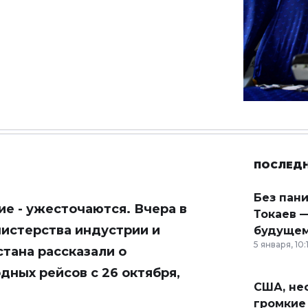
ПОСЛЕД
Без пан
е - ужесточаются. Вчера в
Токаев —
истерства индустрии и
будущем
5 января, 10:
тана рассказали о
ных рейсов с 26 октября,
США, неф
громкие