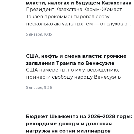
власти, налогах и будущем Казахстана
Президент Казахстана Касым-Жомарт
Токаев прокомментировал сразу
несколько актуальных тем — от слухов о
политических реформах до вопросов
5 января, 10:15
армии, экономики и личного здоровья.
США, нефть и смена власти: громкие
заявления Трампа по Венесуэле
США намерены, по их утверждению,
принести свободу народу Венесуэлы.
5 января, 9:36
Бюджет Шымкента на 2026–2028 годы:
рекордные доходы и долговая
нагрузка на сотни миллиардов