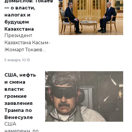
домыслов: Токаев
— о власти,
налогах и
будущем
Казахстана
Президент
Казахстана Касым-
Жомарт Токаев
прокомментировал
5 января, 10:15
сразу несколько
актуальных тем —
США, нефть
от слухов о
и смена
политических
власти:
реформах до
громкие
вопросов армии,
заявления
экономики и
Трампа по
личного здоровья.
Венесуэле
США
намерены, по