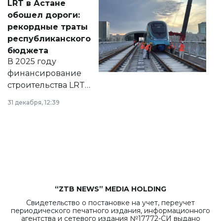
LRT в Астане
документ
обошел дороги:
появился в базе
рекордные траты
нормативных
республиканского
правовых актов и
бюджета
на сайте маслихат
В 2025 году
города.
финансирование
строительства LRT
в Астане из
31 декабря, 12:39
республиканского
бюджета достигло
рекордных
объемов.
“ZTB NEWS” MEDIA HOLDING
Свидетельство о постановке на учет, переучет
периодического печатного издания, информационного
агентства и сетевого издания №17772-СИ выдано