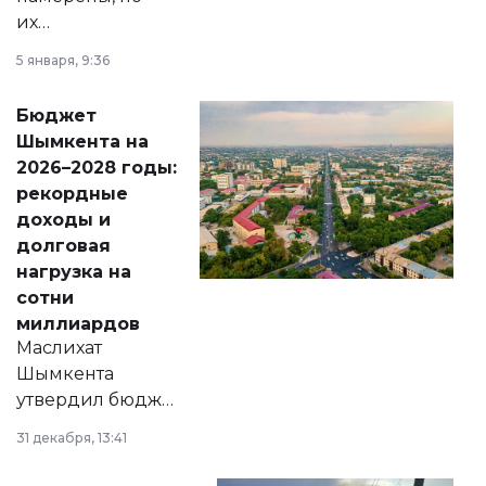
их
утверждению,
5 января, 9:36
принести
свободу
Бюджет
народу
Шымкента на
Венесуэлы.
2026–2028 годы:
рекордные
доходы и
долговая
нагрузка на
сотни
миллиардов
Маслихат
Шымкента
утвердил бюджет
города на 2026–
31 декабря, 13:41
2028 годы.
Соответствующий