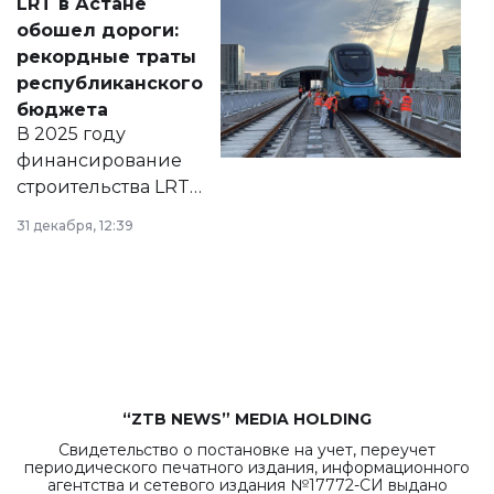
LRT в Астане
документ
обошел дороги:
появился в базе
рекордные траты
нормативных
республиканского
правовых актов и
бюджета
на сайте маслихат
В 2025 году
города.
финансирование
строительства LRT
в Астане из
31 декабря, 12:39
республиканского
бюджета достигло
рекордных
объемов.
“ZTB NEWS” MEDIA HOLDING
Свидетельство о постановке на учет, переучет
периодического печатного издания, информационного
агентства и сетевого издания №17772-СИ выдано