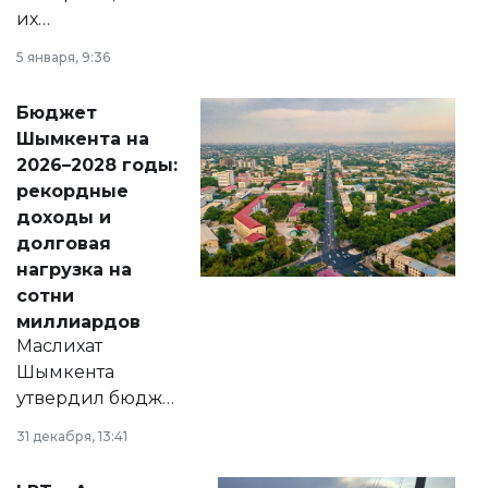
их
утверждению,
5 января, 9:36
принести
свободу
Бюджет
народу
Шымкента на
Венесуэлы.
2026–2028 годы:
рекордные
доходы и
долговая
нагрузка на
сотни
миллиардов
Маслихат
Шымкента
утвердил бюджет
города на 2026–
31 декабря, 13:41
2028 годы.
Соответствующий