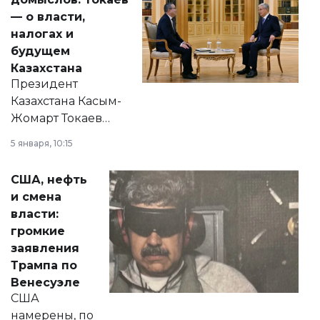
— о власти,
налогах и
будущем
Казахстана
Президент
Казахстана Касым-
Жомарт Токаев
прокомментировал
5 января, 10:15
сразу несколько
актуальных тем —
США, нефть
от слухов о
и смена
политических
власти:
реформах до
громкие
вопросов армии,
заявления
экономики и
Трампа по
личного здоровья.
Венесуэле
США
намерены, по