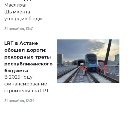
Маслихат
Шымкента
утвердил бюджет
города на 2026–
31 декабря, 13:41
2028 годы.
Соответствующий
LRT в Астане
документ
обошел дороги:
появился в базе
рекордные траты
нормативных
республиканского
правовых актов и
бюджета
на сайте маслихат
В 2025 году
города.
финансирование
строительства LRT
в Астане из
31 декабря, 12:39
республиканского
бюджета достигло
рекордных
объемов.