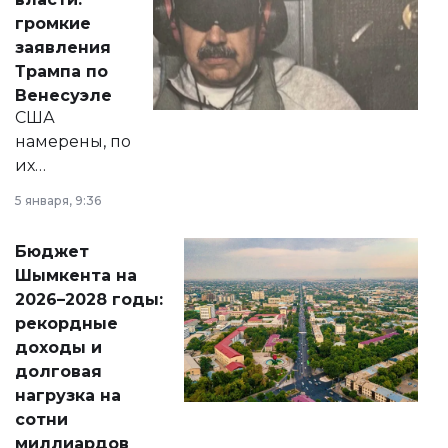
реформах до
громкие
вопросов армии,
заявления
экономики и
Трампа по
личного здоровья.
Венесуэле
США
намерены, по
их
утверждению,
5 января, 9:36
принести
свободу
Бюджет
народу
Шымкента на
Венесуэлы.
2026–2028 годы:
рекордные
доходы и
долговая
нагрузка на
сотни
миллиардов