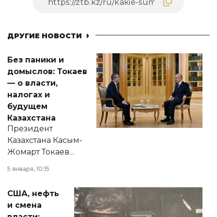
ДРУГИЕ НОВОСТИ
Без паники и
домыслов: Токаев
— о власти,
налогах и
будущем
Казахстана
Президент
Казахстана Касым-
Жомарт Токаев
прокомментировал
5 января, 10:15
сразу несколько
актуальных тем —
США, нефть
от слухов о
и смена
политических
власти: