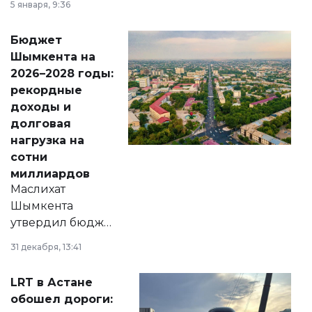
5 января, 9:36
принести
свободу
Бюджет
народу
Шымкента на
Венесуэлы.
2026–2028 годы:
рекордные
доходы и
долговая
нагрузка на
сотни
миллиардов
Маслихат
Шымкента
утвердил бюджет
города на 2026–
31 декабря, 13:41
2028 годы.
Соответствующий
LRT в Астане
документ
обошел дороги:
появился в базе