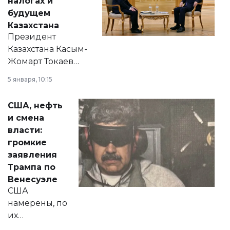
налогах и
будущем
Казахстана
Президент
Казахстана Касым-
Жомарт Токаев
прокомментировал
5 января, 10:15
сразу несколько
актуальных тем —
США, нефть
от слухов о
и смена
политических
власти:
реформах до
громкие
вопросов армии,
заявления
экономики и
Трампа по
личного здоровья.
Венесуэле
США
намерены, по
их
утверждению,