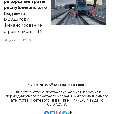
рекордные траты
нормативных
республиканского
правовых актов и
бюджета
на сайте маслихат
В 2025 году
города.
финансирование
строительства LRT
в Астане из
31 декабря, 12:39
республиканского
бюджета достигло
рекордных
объемов.
“ZTB NEWS” MEDIA HOLDING
Свидетельство о постановке на учет, переучет
периодического печатного издания, информационного
агентства и сетевого издания №17772-СИ выдано
03.07.2019.