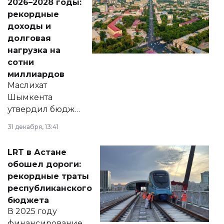
2026–2028 годы:
рекордные
доходы и
долговая
нагрузка на
сотни
миллиардов
Маслихат
Шымкента
утвердил бюджет
города на 2026–
31 декабря, 13:41
2028 годы.
Соответствующий
LRT в Астане
документ
обошел дороги:
появился в базе
рекордные траты
нормативных
республиканского
правовых актов и
бюджета
на сайте маслихат
В 2025 году
города.
финансирование