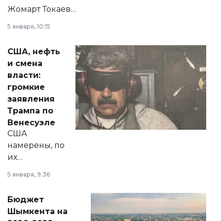
Жомарт Токаев
прокомментировал
5 января, 10:15
сразу несколько
актуальных тем —
США, нефть
от слухов о
и смена
политических
власти:
реформах до
громкие
вопросов армии,
заявления
экономики и
Трампа по
личного здоровья.
Венесуэле
США
намерены, по
их
утверждению,
5 января, 9:36
принести
свободу
Бюджет
народу
Шымкента на
Венесуэлы.