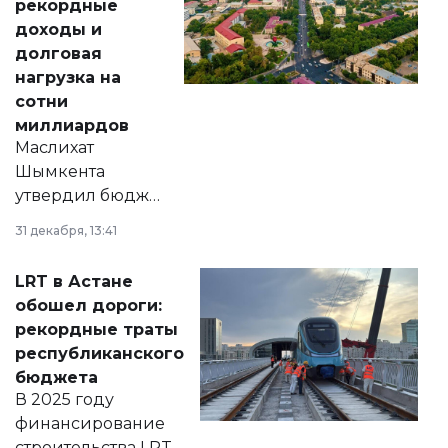
рекордные
доходы и
долговая
нагрузка на
сотни
миллиардов
Маслихат
Шымкента
утвердил бюджет
города на 2026–
31 декабря, 13:41
2028 годы.
Соответствующий
LRT в Астане
документ
обошел дороги:
появился в базе
рекордные траты
нормативных
республиканского
правовых актов и
бюджета
на сайте маслихат
В 2025 году
города.
финансирование
строительства LRT