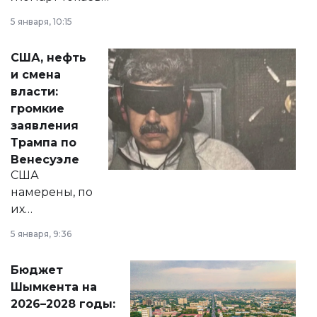
прокомментировал
5 января, 10:15
сразу несколько
актуальных тем —
США, нефть
от слухов о
и смена
политических
власти:
реформах до
громкие
вопросов армии,
заявления
экономики и
Трампа по
личного здоровья.
Венесуэле
США
намерены, по
их
утверждению,
5 января, 9:36
принести
свободу
Бюджет
народу
Шымкента на
Венесуэлы.
2026–2028 годы: