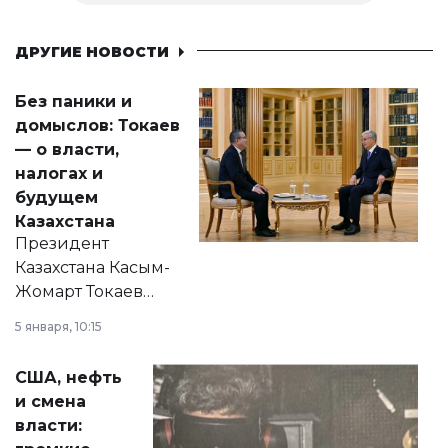
ДРУГИЕ НОВОСТИ
Без паники и
домыслов: Токаев
— о власти,
налогах и
будущем
Казахстана
Президент
Казахстана Касым-
Жомарт Токаев
прокомментировал
5 января, 10:15
сразу несколько
актуальных тем —
США, нефть
от слухов о
и смена
политических
власти:
реформах до