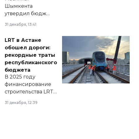
Шымкента
утвердил бюджет
города на 2026–
31 декабря, 13:41
2028 годы.
Соответствующий
LRT в Астане
документ
обошел дороги:
появился в базе
рекордные траты
нормативных
республиканского
правовых актов и
бюджета
на сайте маслихат
В 2025 году
города.
финансирование
строительства LRT
в Астане из
31 декабря, 12:39
республиканского
бюджета достигло
рекордных
объемов.