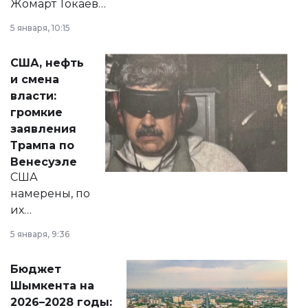
Жомарт Токаев
прокомментировал
5 января, 10:15
сразу несколько
актуальных тем —
США, нефть
от слухов о
и смена
политических
власти:
реформах до
громкие
вопросов армии,
заявления
экономики и
Трампа по
личного здоровья.
Венесуэле
США
намерены, по
их
утверждению,
5 января, 9:36
принести
свободу
Бюджет
народу
Шымкента на
Венесуэлы.
2026–2028 годы: