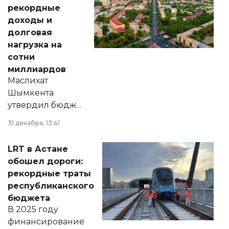
рекордные
доходы и
долговая
нагрузка на
сотни
миллиардов
Маслихат
Шымкента
утвердил бюджет
города на 2026–
31 декабря, 13:41
2028 годы.
Соответствующий
LRT в Астане
документ
обошел дороги:
появился в базе
рекордные траты
нормативных
республиканского
правовых актов и
бюджета
на сайте маслихат
В 2025 году
города.
финансирование