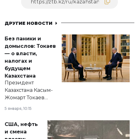
ДРУГИЕ НОВОСТИ
Без паники и
домыслов: Токаев
— о власти,
налогах и
будущем
Казахстана
Президент
Казахстана Касым-
Жомарт Токаев
прокомментировал
5 января, 10:15
сразу несколько
актуальных тем —
США, нефть
от слухов о
и смена
политических