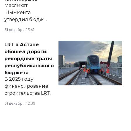
Маслихат
Шымкента
утвердил бюджет
города на 2026–
31 декабря, 13:41
2028 годы.
Соответствующий
LRT в Астане
документ
обошел дороги:
появился в базе
рекордные траты
нормативных
республиканского
правовых актов и
бюджета
на сайте маслихат
В 2025 году
города.
финансирование
строительства LRT
в Астане из
31 декабря, 12:39
республиканского
бюджета достигло
рекордных
объемов.