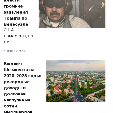
власти:
реформах до
громкие
вопросов армии,
заявления
экономики и
Трампа по
личного здоровья.
Венесуэле
США
намерены, по
их
утверждению,
5 января, 9:36
принести
свободу
Бюджет
народу
Шымкента на
Венесуэлы.
2026–2028 годы:
рекордные
доходы и
долговая
нагрузка на
сотни
миллиардов