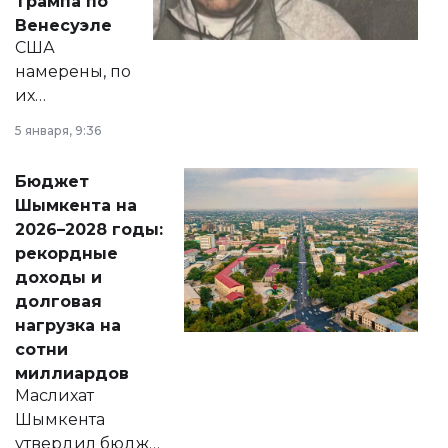
Трампа по
личного здоровья.
Венесуэле
США
намерены, по
их
утверждению,
5 января, 9:36
принести
свободу
Бюджет
народу
Шымкента на
Венесуэлы.
2026–2028 годы:
рекордные
доходы и
долговая
нагрузка на
сотни
миллиардов
Маслихат
Шымкента
утвердил бюджет