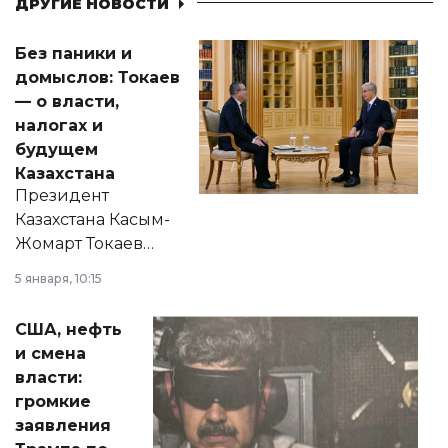
ДРУГИЕ НОВОСТИ
Без паники и
домыслов: Токаев
— о власти,
налогах и
будущем
Казахстана
Президент
Казахстана Касым-
Жомарт Токаев
прокомментировал
5 января, 10:15
сразу несколько
актуальных тем —
США, нефть
от слухов о
и смена
политических
власти:
реформах до
громкие
вопросов армии,
заявления
экономики и