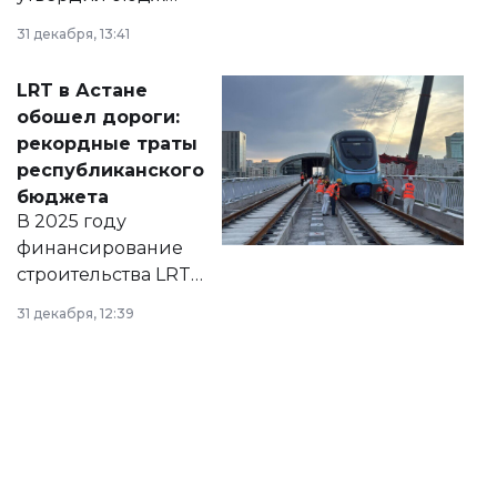
города на 2026–
31 декабря, 13:41
2028 годы.
Соответствующий
LRT в Астане
документ
обошел дороги:
появился в базе
рекордные траты
нормативных
республиканского
правовых актов и
бюджета
на сайте маслихат
В 2025 году
города.
финансирование
строительства LRT
в Астане из
31 декабря, 12:39
республиканского
бюджета достигло
рекордных
объемов.