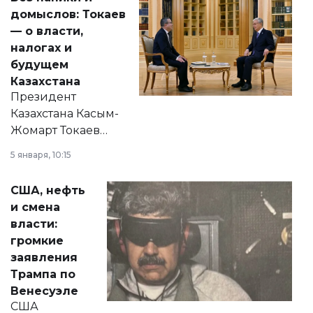
домыслов: Токаев
— о власти,
налогах и
будущем
Казахстана
Президент
Казахстана Касым-
Жомарт Токаев
прокомментировал
5 января, 10:15
сразу несколько
актуальных тем —
США, нефть
от слухов о
и смена
политических
власти:
реформах до
громкие
вопросов армии,
заявления
экономики и
Трампа по
личного здоровья.
Венесуэле
США