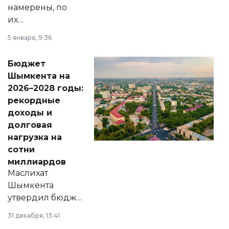
намерены, по
их
утверждению,
5 января, 9:36
принести
свободу
Бюджет
народу
Шымкента на
Венесуэлы.
2026–2028 годы:
рекордные
доходы и
долговая
нагрузка на
сотни
миллиардов
Маслихат
Шымкента
утвердил бюджет
города на 2026–
31 декабря, 13:41
2028 годы.