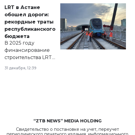
Соответствующий
LRT в Астане
документ
обошел дороги:
появился в базе
рекордные траты
нормативных
республиканского
правовых актов и
бюджета
на сайте маслихат
В 2025 году
города.
финансирование
строительства LRT
в Астане из
31 декабря, 12:39
республиканского
бюджета достигло
рекордных
объемов.
“ZTB NEWS” MEDIA HOLDING
Свидетельство о постановке на учет, переучет
периодического печатного издания, информационного