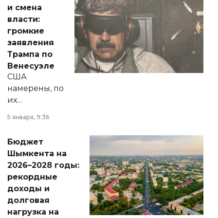
от слухов о
и смена
политических
власти:
реформах до
громкие
вопросов армии,
заявления
экономики и
Трампа по
личного здоровья.
Венесуэле
США
намерены, по
их
утверждению,
5 января, 9:36
принести
свободу
Бюджет
народу
Шымкента на
Венесуэлы.
2026–2028 годы:
рекордные
доходы и
долговая
нагрузка на