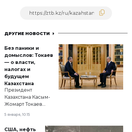
ДРУГИЕ НОВОСТИ
Без паники и
домыслов: Токаев
— о власти,
налогах и
будущем
Казахстана
Президент
Казахстана Касым-
Жомарт Токаев
прокомментировал
5 января, 10:15
сразу несколько
актуальных тем —
США, нефть