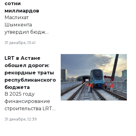
сотни
миллиардов
Маслихат
Шымкента
утвердил бюджет
города на 2026–
31 декабря, 13:41
2028 годы.
Соответствующий
LRT в Астане
документ
обошел дороги:
появился в базе
рекордные траты
нормативных
республиканского
правовых актов и
бюджета
на сайте маслихат
В 2025 году
города.
финансирование
строительства LRT
в Астане из
31 декабря, 12:39
республиканского
бюджета достигло