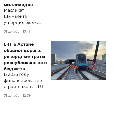
миллиардов
Маслихат
Шымкента
утвердил бюджет
города на 2026–
31 декабря, 13:41
2028 годы.
Соответствующий
LRT в Астане
документ
обошел дороги:
появился в базе
рекордные траты
нормативных
республиканского
правовых актов и
бюджета
на сайте маслихат
В 2025 году
города.
финансирование
строительства LRT
в Астане из
31 декабря, 12:39
республиканского
бюджета достигло
рекордных