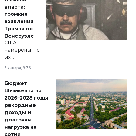
политических
власти:
реформах до
громкие
вопросов армии,
заявления
экономики и
Трампа по
личного здоровья.
Венесуэле
США
намерены, по
их
утверждению,
5 января, 9:36
принести
свободу
Бюджет
народу
Шымкента на
Венесуэлы.
2026–2028 годы:
рекордные
доходы и
долговая
нагрузка на
сотни