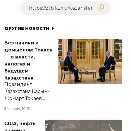
ДРУГИЕ НОВОСТИ
Без паники и
домыслов: Токаев
— о власти,
налогах и
будущем
Казахстана
Президент
Казахстана Касым-
Жомарт Токаев
прокомментировал
5 января, 10:15
сразу несколько
актуальных тем —
США, нефть
от слухов о
и смена