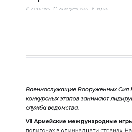
ZTB NEWS
24 августа, 15:45
18,074
Военнослужащие Вооруженных Сил К
конкурсных этапов занимают лидир
служба ведомства
.
VII Армейские международные игр
полигонах в одиннадцати странах. Н