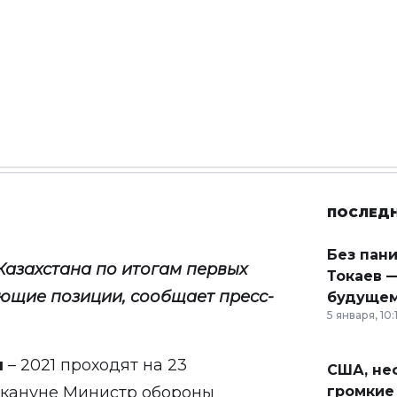
ПОСЛЕД
Без пан
азахстана по итогам первых
Токаев —
ующие позиции, сообщает
пресс-
будущем
5 января, 10:
ы
– 2021 проходят на 23
США, неф
акануне Министр обороны
громкие