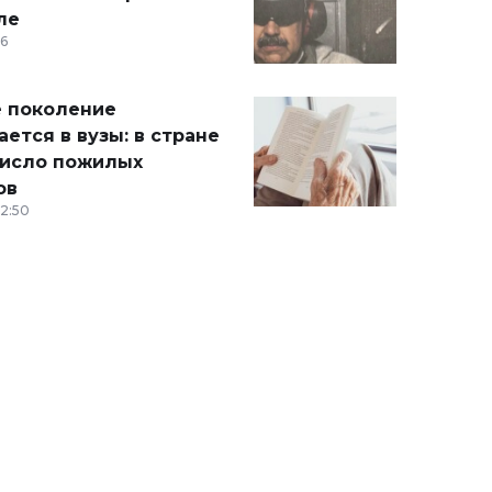
ле
36
 поколение
ется в вузы: в стране
число пожилых
ов
12:50