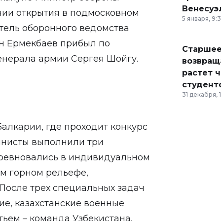
Венесуэ
нии открытия в подмосковном
5 января, 9:
итель оборонного ведомства
ан Ермекбаев прибыл по
Старшее
енерала армии Сергея Шойгу.
возвраща
растет 
студент
31 декабря, 
алкарии, где проходит конкурс
инисты выполнили три
оревновались в индивидуальном
ом горном рельефе,
 После трех специальных задач
е, казахстанские военные
тьем – команда Узбекистана.