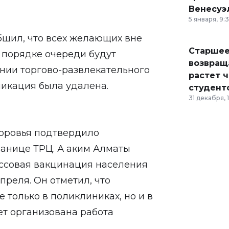
Венесуэ
5 января, 9:
бщил, что всех желающих вне
Старшее
 порядке очереди будут
возвраща
нии торгово-развлекательного
растет 
ликация была удалена.
студент
31 декабря, 
оровья подтвердило
анице ТРЦ. А аким Алматы
ассовая вакцинация населения
реля. Он отметил, что
 только в поликлиниках, но и в
ет организована работа