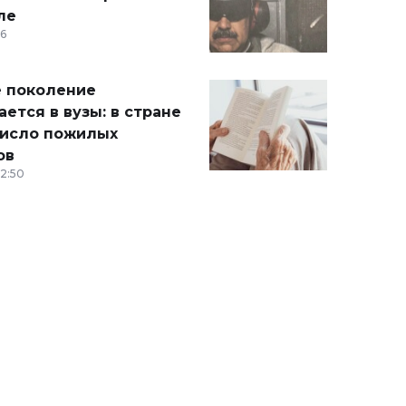
ле
36
 поколение
ется в вузы: в стране
число пожилых
ов
12:50