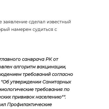
ое
заявление
сделал известный
орый намерен судиться с
главного санврача РК от
ановлен алгоритм вакцинации,
людением требований согласно
 "Об утверждении Санитарных
миологические требования по
ких прививок населению"".
авил Профилактические