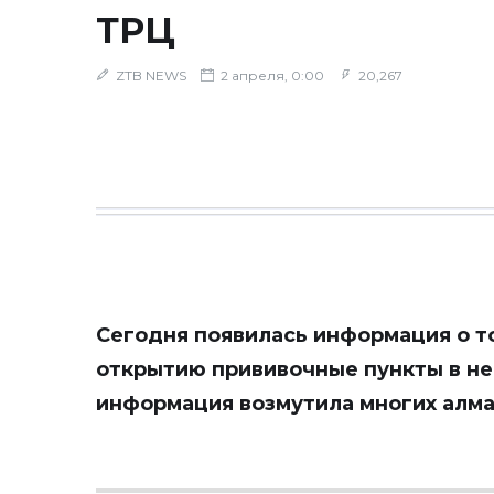
ТРЦ
ZTB NEWS
2 апреля, 0:00
20,267
Сегодня появилась информация о то
открытию прививочные пункты в не
информация возмутила многих алм