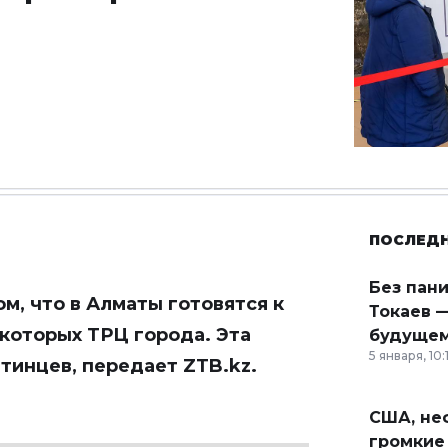
ПОСЛЕД
Без пан
м, что в Алматы готовятся к
Токаев —
которых ТРЦ города. Эта
будущем
5 января, 10:
атинцев, передает
ZTB.kz
.
США, неф
громкие