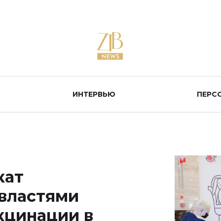
ИНТЕРВЬЮ
ПЕРС
кат
 властями
кцинации в