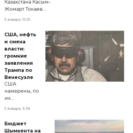
Казахстана Касым-
Жомарт Токаев
прокомментировал
5 января, 10:15
сразу несколько
актуальных тем —
США, нефть
от слухов о
и смена
политических
власти:
реформах до
громкие
вопросов армии,
заявления
экономики и
Трампа по
личного здоровья.
Венесуэле
США
намерены, по
их
утверждению,
5 января, 9:36
принести
свободу
Бюджет
народу
Шымкента на