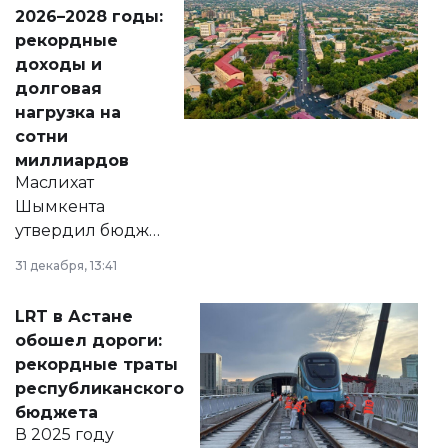
Венесуэлы.
2026–2028 годы:
рекордные
доходы и
долговая
нагрузка на
сотни
миллиардов
Маслихат
Шымкента
утвердил бюджет
города на 2026–
31 декабря, 13:41
2028 годы.
Соответствующий
LRT в Астане
документ
обошел дороги:
появился в базе
рекордные траты
нормативных
республиканского
правовых актов и
бюджета
на сайте маслихат
В 2025 году
города.