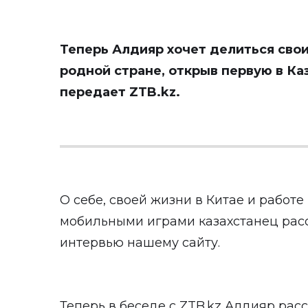
Теперь Алдияр хочет делиться сво
родной стране, открыв первую в Ка
передает
ZTB.kz
.
О себе, своей жизни в Китае и работ
мобильными играми казахстанец рас
интервью
нашему сайту.
Теперь в беседе с ZTB.kz Алдияр расс