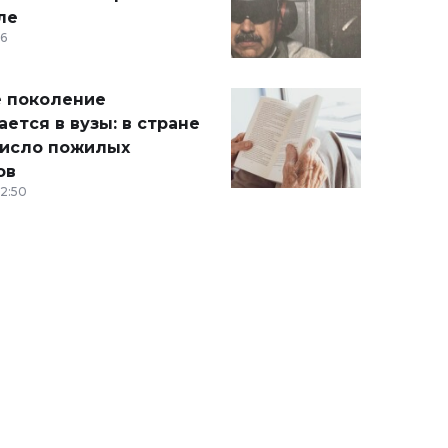
ле
36
 поколение
ется в вузы: в стране
число пожилых
ов
12:50