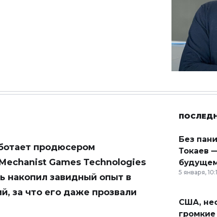
ПОСЛЕД
Без пан
ботает продюсером
Токаев —
Mechanist Games Technologies
будущем
5 января, 10:
нь накопил завидный опыт в
, за что его даже прозвали
США, неф
громкие