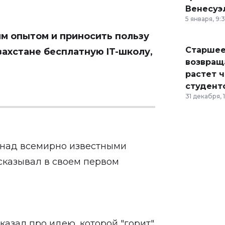
Венесуэ
5 января, 9:
им опытом и приносить пользу
Старшее
захстане бесплатную IT-школу,
возвраща
растет 
студент
31 декабря, 
е над всемирно известными
сказывал в своем первом
казал про идею, которой "горит"