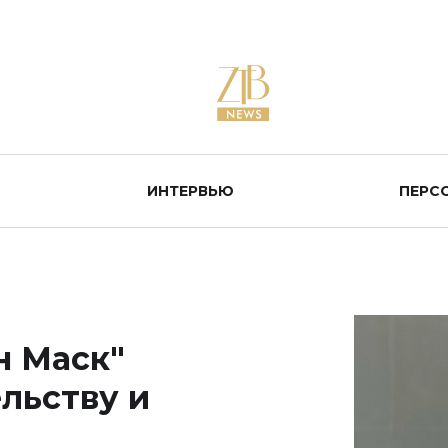
ИНТЕРВЬЮ
ПЕРС
н Маск"
льству и