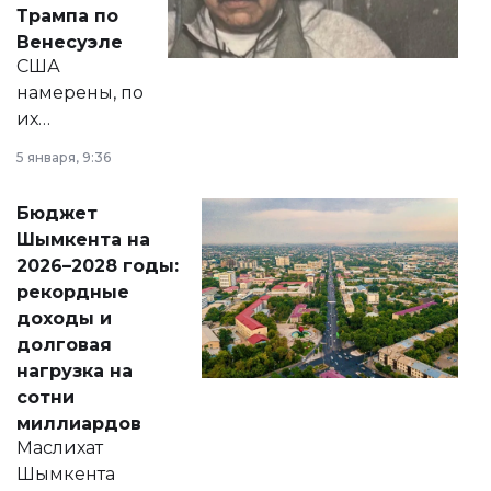
экономики и
Трампа по
личного здоровья.
Венесуэле
США
намерены, по
их
утверждению,
5 января, 9:36
принести
свободу
Бюджет
народу
Шымкента на
Венесуэлы.
2026–2028 годы:
рекордные
доходы и
долговая
нагрузка на
сотни
миллиардов
Маслихат
Шымкента