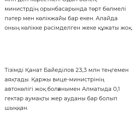
министрдің орынбасарында төрт бөлмелі
пәтер мен көлікжайы бар екен. Алайда
оның көлікке рәсімделген жеке құжаты жоқ.
Тізімді Қанат Байеділов 23,3 млн теңгемен
аяқтады. Қаржы вице-министрінің
автокөлігі жоқ болғанымен Алматыда 0,1
гектар аумақты жер ауданы бар болып
шыққан.