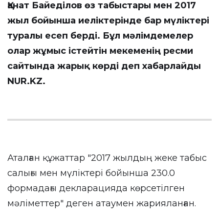
Қанат Байеділов өз табыстары мен 2017
жыл бойынша иеліктерінде бар мүліктері
туралы есеп берді. Бұл мәлімдемелер
олар жұмыс істейтін мекеменің ресми
сайтында жарық көрді деп хабарлайды
NUR.KZ
.
Аталған құжаттар "2017 жылдың жеке табыс
салығы мен мүліктері бойынша 230.0
формадағы декларацияда көрсетілген
мәліметтер" деген атаумен жарияланған.