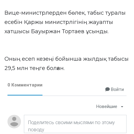
Вице-министрлерден бөлек, табыс туралы
есебін Қаржы министрлігінің жауапты
хатшысы Бауыржан Тортаев ұсынды.
Оның есеп кезеңі бойынша жылдық табысы
29,5 млн теңге болған.
0 Комментарии
Войти
Новейшие