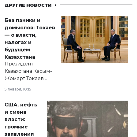
ДРУГИЕ НОВОСТИ
Без паники и
домыслов: Токаев
— о власти,
налогах и
будущем
Казахстана
Президент
Казахстана Касым-
Жомарт Токаев
прокомментировал
5 января, 10:15
сразу несколько
актуальных тем —
США, нефть
от слухов о
и смена
политических
власти:
реформах до
громкие
вопросов армии,
заявления