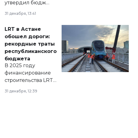
утвердил бюджет
города на 2026–
31 декабря, 13:41
2028 годы.
Соответствующий
LRT в Астане
документ
обошел дороги:
появился в базе
рекордные траты
нормативных
республиканского
правовых актов и
бюджета
на сайте маслихат
В 2025 году
города.
финансирование
строительства LRT
в Астане из
31 декабря, 12:39
республиканского
бюджета достигло
рекордных
объемов.