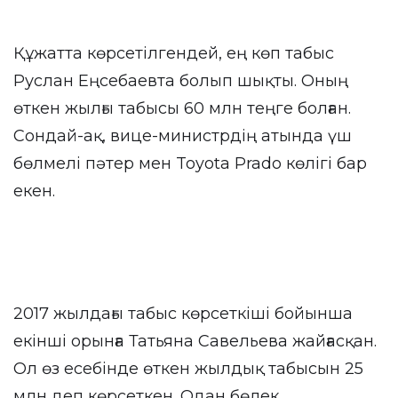
Құжатта көрсетілгендей, ең көп табыс
Руслан Еңсебаевта болып шықты. Оның
өткен жылғы табысы 60 млн теңге болған.
Сондай-ақ, вице-министрдің атында үш
бөлмелі пәтер мен Toyota Prado көлігі бар
екен.
2017 жылдағы табыс көрсеткіші бойынша
екінші орынға Татьяна Савельева жайғасқан.
Ол өз есебінде өткен жылдық табысын 25
млн деп көрсеткен. Одан бөлек,