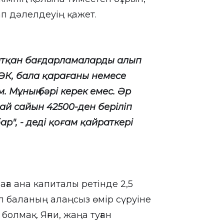
п дәлелдеуің қажет.
жатқан бағдарламаларды алып
 АӘК, бала қарағаны немесе
м. Мұның бәрі керек емес. Әр
ай сайын 42500-ден беріліп
ар", - деді қоғам қайраткері
аға ана капиталы ретінде 2,5
ұл баланың алаңсыз өмір сүруіне
болмақ. Яғни, жаңа туған