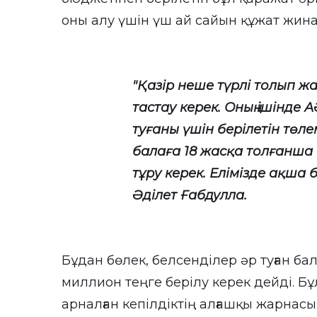
оны алу үшін үш ай сайын құжат жина
"Қазір неше түрлі толып 
тастау керек. Оның ішінде
туғаны үшін берілетін төле
балаға 18 жасқа толғанша 
тұру керек. Елімізде ақша б
Әділет Ғабдулла.
Бұдан бөлек, белсенділер әр туған бал
миллион теңге берілу керек дейді. Б
арналған кепілдіктің алғашқы жарнасы 