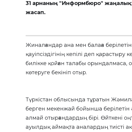
31 арнаның
"Информбюро"
жаңалықт
жасап.
Жиналғандар ана мен балаға берілетін
қауіпсіздігінің кепілі деп қарастыру 
билікке қойған талабы орындалмаса, 
көтеруге бекініп отыр.
Түркістан облысында тұратын Жәмила
берген мекенжай бойынша берілетін 
алмай отырғандардың бірі. Өйткені оң
ауылдық аймақта аналардың тиісті ақ