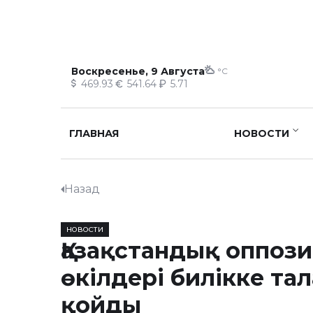
Воскресенье, 9 Августа
°C
469.93
541.64
5.71
ГЛАВНАЯ
НОВОСТИ
Назад
НОВОСТИ
Қазақстандық оппоз
өкілдері билікке та
қойды