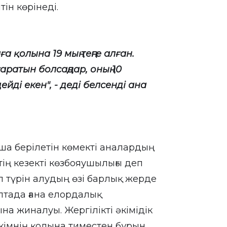
ін көрінеді.
ға қолына 19 мың теңге алған.
аратын болсаңдар, оның 10
дейді екен", - деді белсенді ана
а берілетін көмекті аналардың
тің кезекті көзбояушылығы деп
ұл түрін алудың өзі барлық жерде
аптада ғана елордалық
а жиналуы. Жергілікті әкімідік
кімнің қолына тиместен бұрын,