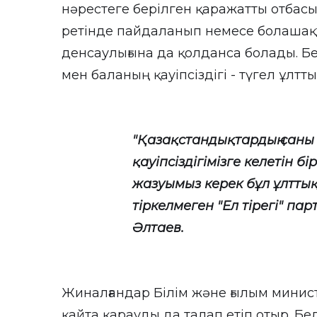
нәрестеге берілген қаражатты отбас
ретінде пайдаланып немесе болашақ
денсаулығына да қолданса болады. Б
мен баланың қауіпсіздігі - түгел ұлтт
"Қазақстандықтардың саны к
қауіпсіздігімізге келетін б
жазуымыз керек бұл ұлттық қ
тіркелмеген "Ел тірегі" п
Әлтаев.
Жиналғандар Білім және ғылым минис
қайта қарауды да талап етіп отыр. Бе