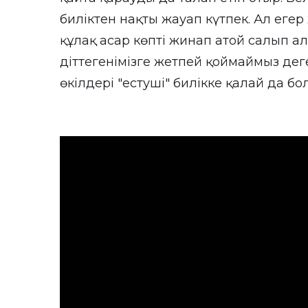
биліктен нақты жауап күтпек. Ал егер 
құлақ асар көпті жинап атой салып а
діттегенімізге жетпей қоймаймыз де
өкілдері "естуші" билікке қалай да бо