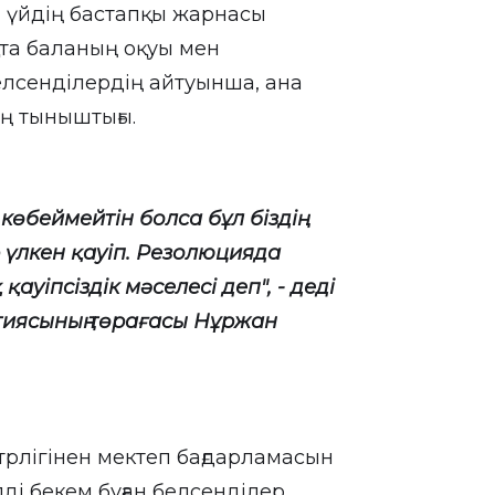
ы үйдің бастапқы жарнасы
та баланың оқуы мен
елсенділердің айтуынша, ана
ың тыныштығы.
өбеймейтін болса бұл біздің
ір үлкен қауіп. Резолюцияда
ауіпсіздік мәселесі деп", - деді
артиясының төрағасы Нұржан
трлігінен мектеп бағдарламасын
лді бекем буған белсенділер