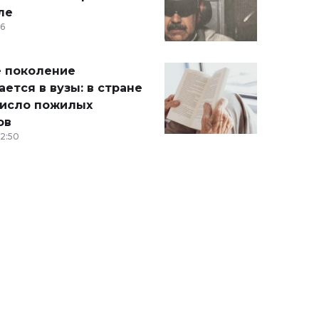
ле
36
 поколение
ется в вузы: в стране
число пожилых
ов
12:50