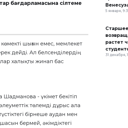
ар бағдарламасына сілтеме
Венесуэ
5 января, 9:
Старшее
возвраща
растет 
 көмекті шығын емес, мемлекет
студент
керек дейді. Ал белсенділердің
31 декабря, 
олар халықты жинап бас
 Шадманова - үкімет бекітіп
әлеуметтік төлемді дұрыс ала
түстіктегі бірнеше аудан мен
шасын бермей, әкімдіктегі