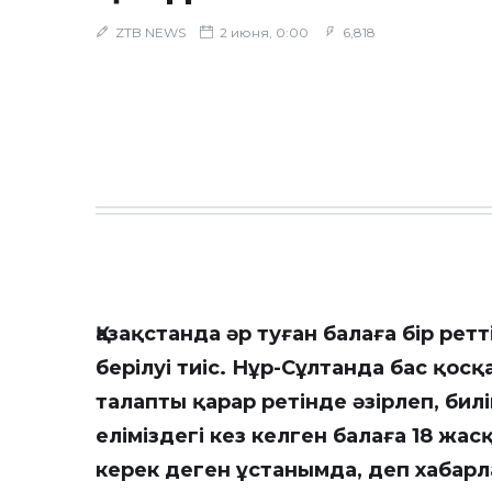
ZTB NEWS
2 июня, 0:00
6,818
Қазақстанда әр туған балаға бір ре
берілуі тиіс. Нұр-Сұлтанда бас қос
талапты қарар ретінде әзірлеп, бил
еліміздегі кез келген балаға 18 жас
керек деген ұстанымда, деп хабар