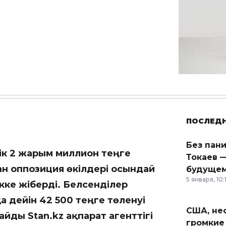
ПОСЛЕД
Без пан
ттік 2 жарым миллион теңге
Токаев —
қан оппозиция өкілдері осындай
будущем
5 января, 10:
ікке жіберді. Белсенділер
қа дейін 42 500 теңге төленуі
США, неф
лайды
Stan.kz
ақпарат агенттігі
громкие