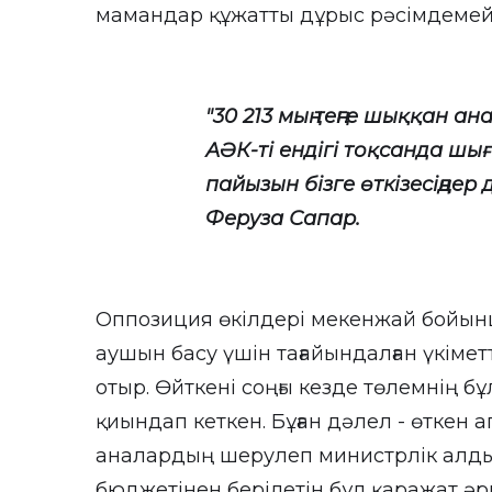
мамандар құжатты дұрыс рәсімдемейт
"30 213 мың теңге шыққан ана
АӘК-ті ендігі тоқсанда шығ
пайызын бізге өткізесіңдер 
Феруза Сапар.
Оппозиция өкілдері мекенжай бойынш
аушын басу үшін тағайындалған үкімет
отыр. Өйткені соңғы кезде төлемнің б
қиындап кеткен. Бұған дәлел - өткен 
аналардың шерулеп министрлік алдын
бюджетінен берілетін бұл қаражат әр