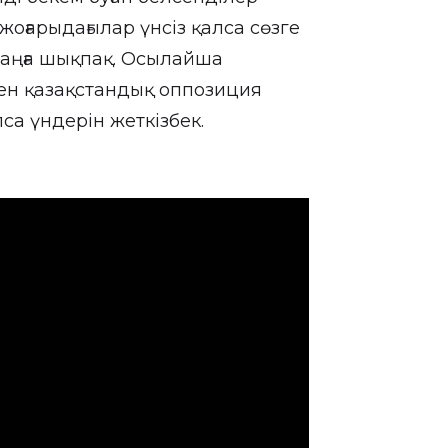
жоғарыдағылар үнсіз қалса сөзге
лаңға шықпақ. Осылайша
ген қазақстандық оппозиция
лса үндерін жеткізбек.