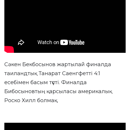
Сәкен Бекбосынов жартылай финалда
таиландтық Танарат Саенгфетті 4:1
есебімен басым түсті. Финалда
Бибосыновтың қарсыласы америкалық
Роско Хилл болмақ.