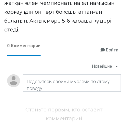
жатқан әлем чемпионатына ел намысын
қорғау үшін он төрт боксшы аттанған
болатын. Ақтық мәре 5-6 қараша күндері
өтеді.
0 Комментарии
Войти
Новейшие
Станьте первым, кто оставит
комментарий