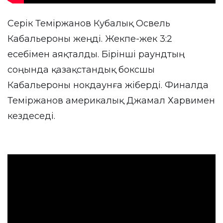
Серік Теміржанов Кубалық Освель
Кабальероны жеңді. Жекпе-жек 3:2
есебімен аяқталды. Бірінші раундтың
соңында қазақстандық боксшы
Кабальероны нокдаунға жіберді. Финалда
Теміржанов америкалық Джамал Харвимен
кездеседі.