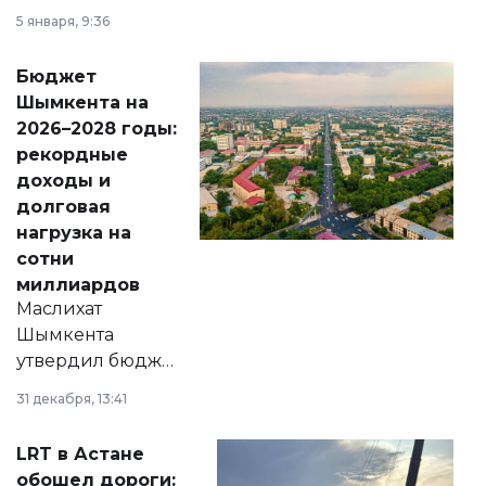
утверждению,
5 января, 9:36
принести
свободу
Бюджет
народу
Шымкента на
Венесуэлы.
2026–2028 годы:
рекордные
доходы и
долговая
нагрузка на
сотни
миллиардов
Маслихат
Шымкента
утвердил бюджет
города на 2026–
31 декабря, 13:41
2028 годы.
Соответствующий
LRT в Астане
документ
обошел дороги: