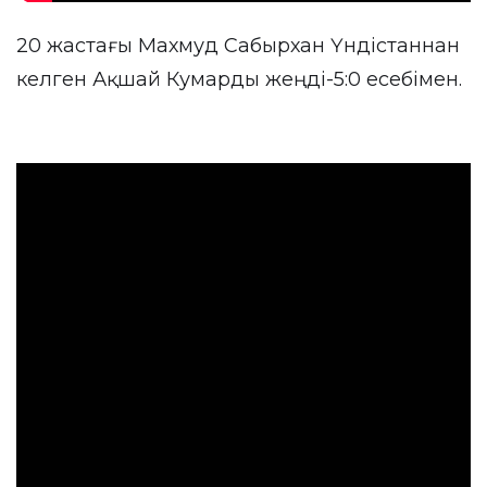
20 жастағы Махмуд Сабырхан Үндістаннан
келген Ақшай Кумарды жеңді-5:0 есебімен.