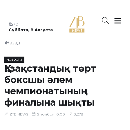
°C
Суббота, 8 Августа
Назад
НОВОСТИ
Қазақстандық төрт
боксшы әлем
чемпионатының
финалына шықты
ZTB NEWS
5 ноября, 0:00
3,278