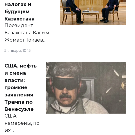
налогах и
будущем
Казахстана
Президент
Казахстана Касым-
Жомарт Токаев
прокомментировал
5 января, 10:15
сразу несколько
актуальных тем —
США, нефть
от слухов о
и смена
политических
власти:
реформах до
громкие
вопросов армии,
заявления
экономики и
Трампа по
личного здоровья.
Венесуэле
США
намерены, по
их