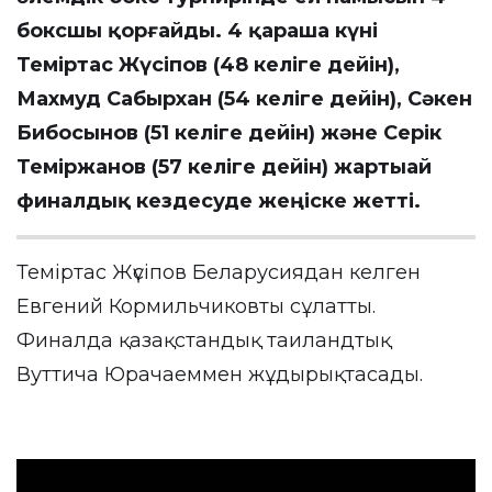
боксшы қорғайды. 4 қараша күні
Теміртас Жүсіпов (48 келіге дейін),
Махмуд Сабырхан (54 келіге дейін), Сәкен
Бибосынов (51 келіге дейін) және Серік
Теміржанов (57 келіге дейін) жартыай
финалдық кездесуде жеңіске жетті.
Теміртас Жүсіпов Беларусиядан келген
Евгений Кормильчиковты сұлатты.
Финалда қазақстандық таиландтық
Вуттича Юрачаеммен жұдырықтасады.