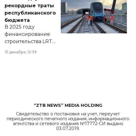
появился в базе
рекордные траты
нормативных
республиканского
правовых актов и
бюджета
на сайте маслихат
В 2025 году
города.
финансирование
строительства LRT
в Астане из
31 декабря, 12:39
республиканского
бюджета достигло
рекордных
объемов.
“ZTB NEWS” MEDIA HOLDING
Свидетельство о постановке на учет, переучет
периодического печатного издания, информационного
агентства и сетевого издания №17772-СИ выдано
03.07.2019.