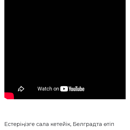
Естеріңізге сала кетейік, Белградта өтіп