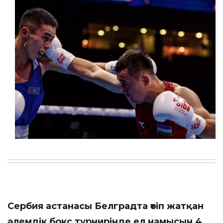
Сербия астанасы Белградта өтіп жатқан
әлемдік бокс турнирінде ел намысын 4