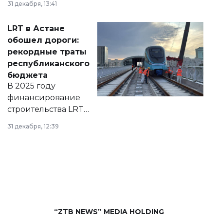
31 декабря, 13:41
2028 годы.
Соответствующий
LRT в Астане
документ
обошел дороги:
появился в базе
рекордные траты
нормативных
республиканского
правовых актов и
бюджета
на сайте маслихат
В 2025 году
города.
финансирование
строительства LRT
в Астане из
31 декабря, 12:39
республиканского
бюджета достигло
рекордных
объемов.
“ZTB NEWS” MEDIA HOLDING