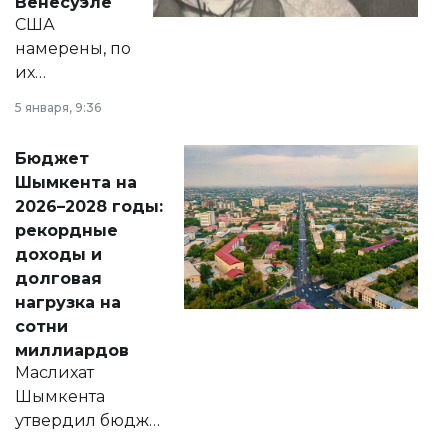
Венесуэле
США
намерены, по
их
утверждению,
5 января, 9:36
принести
свободу
Бюджет
народу
Шымкента на
Венесуэлы.
2026–2028 годы:
рекордные
доходы и
долговая
нагрузка на
сотни
миллиардов
Маслихат
Шымкента
утвердил бюджет
города на 2026–