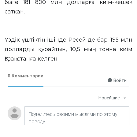
бізге 181 800 млн долларға киім-кешек
сатқан.
Үздік үштіктің ішінде Ресей де бар. 195 млн
долларды құрайтын, 10,5 мың тонна киім
Қазақстанға келген.
0 Комментарии
Войти
Новейшие