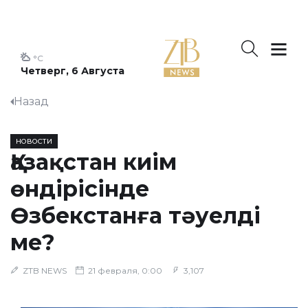
°C
Четверг, 6 Августа
Назад
НОВОСТИ
Қазақстан киім
өндірісінде
Өзбекстанға тәуелді
ме?
ZTB NEWS
21 февраля, 0:00
3,107