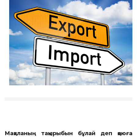
Мақаланың тақырыбын бұлай деп қоюға