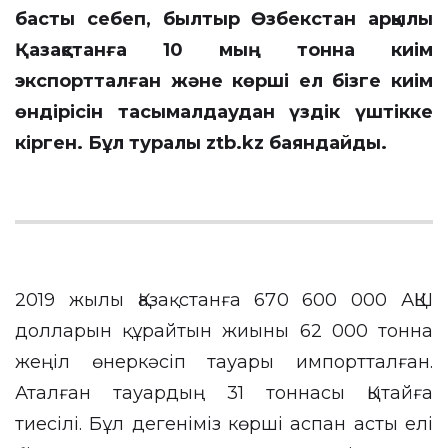
басты себеп, былтыр Өзбекстан арқылы
Қазақстанға 10 мың тонна киім
экспортталған және көрші ел бізге киім
өндірісін тасымалдаудан үздік үштікке
кірген. Бұл туралы ztb.kz баяндайды.
2019 жылы Қазақстанға 670 600 000 АҚШ
долларын құрайтын жиыны 62 000 тонна
жеңіл өнеркәсіп тауары импортталған.
Аталған тауардың 31 тоннасы Қытайға
тиесілі. Бұл дегеніміз көрші аспан асты елі