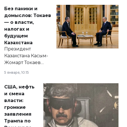
Без паники и
домыслов: Токаев
— о власти,
налогах и
будущем
Казахстана
Президент
Казахстана Касым-
Жомарт Токаев
прокомментировал
5 января, 10:15
сразу несколько
актуальных тем —
США, нефть
от слухов о
и смена
политических
власти:
реформах до
громкие
вопросов армии,
заявления
экономики и
Трампа по
личного здоровья.