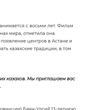
анимается с восьми лет. Фильм
анах мира, отметила она.
 появление центров в Астане и
чать казахские традиции, в том
ких казахов. Мы приглашаем вас
.
ровинции) Баян-Улгий 13-летнюю