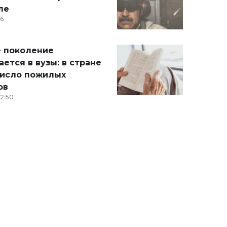
ле
36
 поколение
ется в вузы: в стране
число пожилых
ов
12:50