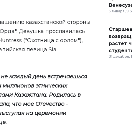
Венесуэ
5 января, 9:
лашению казахстанской стороны
Старшее
 Орда". Девушка прославилась
возвраща
untress ("Охотница с орлом"),
растет 
алийская певица Sia.
студент
31 декабря, 
о не каждый день встречаешься
ти миллионов этнических
лами Казахстана. Родилась в
ала, что мое Отечество -
 выступая на церемонии
це.