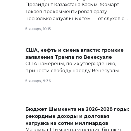
Президент Казахстана Касым-Жомарт
Токаев прокомментировал сразу
несколько актуальных тем — от слухов о
политических реформах до вопросов
5 января, 10:15
армии, экономики и личного здоровья.
США, нефть и смена власти: громкие
заявления Трампа по Венесуэле
США намерены, по их утверждению,
принести свободу народу Венесуэлы.
5 января, 9:36
Бюджет Шымкента на 2026–2028 годы:
рекордные доходы и долговая
нагрузка на сотни миллиардов
Маслихат Шымкента утвердил бюджет