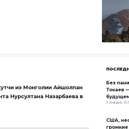
ПОСЛЕД
Без пан
кутчи из Монголии Айшолпан
Токаев —
та Нурсултана Назарбаева в
будущем
5 января, 10:
США, неф
громкие