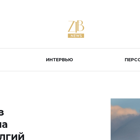
ИНТЕРВЬЮ
ПЕРС
з
ла
Улгий