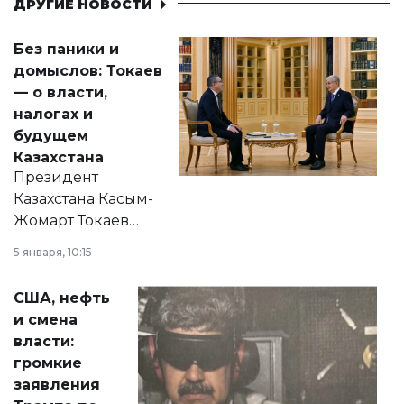
ДРУГИЕ НОВОСТИ
Без паники и
домыслов: Токаев
— о власти,
налогах и
будущем
Казахстана
Президент
Казахстана Касым-
Жомарт Токаев
прокомментировал
5 января, 10:15
сразу несколько
актуальных тем —
США, нефть
от слухов о
и смена
политических
власти:
реформах до
громкие
вопросов армии,
заявления
экономики и