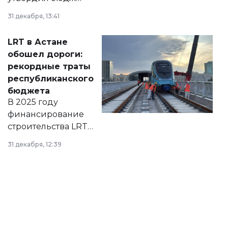
города на 2026–
31 декабря, 13:41
2028 годы.
Соответствующий
LRT в Астане
документ
обошел дороги:
появился в базе
рекордные траты
нормативных
республиканского
правовых актов и
бюджета
на сайте маслихат
В 2025 году
города.
финансирование
строительства LRT
в Астане из
31 декабря, 12:39
республиканского
бюджета достигло
рекордных
объемов.