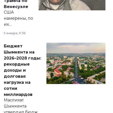
Трампа по
личного здоровья.
Венесуэле
США
намерены, по
их
утверждению,
5 января, 9:36
принести
свободу
Бюджет
народу
Шымкента на
Венесуэлы.
2026–2028 годы:
рекордные
доходы и
долговая
нагрузка на
сотни
миллиардов
Маслихат
Шымкента
утвердил бюджет