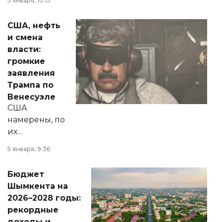
5 января, 10:15
сразу несколько
актуальных тем —
США, нефть
от слухов о
и смена
политических
власти:
реформах до
громкие
вопросов армии,
заявления
экономики и
Трампа по
личного здоровья.
Венесуэле
США
намерены, по
их
утверждению,
5 января, 9:36
принести
свободу
Бюджет
народу
Шымкента на
Венесуэлы.
2026–2028 годы:
рекордные
доходы и