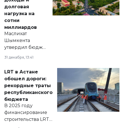
долговая
нагрузка на
сотни
миллиардов
Маслихат
Шымкента
утвердил бюджет
города на 2026–
31 декабря, 13:41
2028 годы.
Соответствующий
LRT в Астане
документ
обошел дороги:
появился в базе
рекордные траты
нормативных
республиканского
правовых актов и
бюджета
на сайте маслихат
В 2025 году
города.
финансирование
строительства LRT
в Астане из