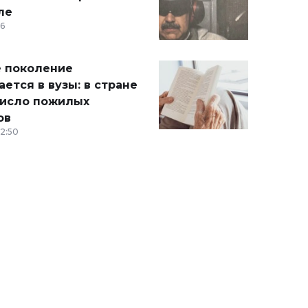
ле
36
 поколение
ется в вузы: в стране
число пожилых
ов
12:50