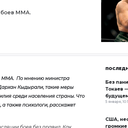
 боев ММА.
ПОСЛЕД
в ММА. По мнению министра
Без пан
Дархан Кыдырали, такие меры
Токаев —
будущем
илия среди населения страны. Что
5 января, 10:
 а также психологи, расскажет
США, неф
громкие
нсляции боев без правил. Как