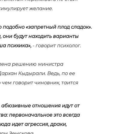
стимулирует желание.
то подобно «запретный плод сладок».
л, они будут находить варианты
ша психика»,
- говорит психолог.
влена решению
министра
архан Кыдырали. Ведь, по ее
 чем говорит чиновник, таится
и абюзивные отношения идут от
ства: первоначальное это всегда
юда идет агрессия, драки,
ям Земскова.