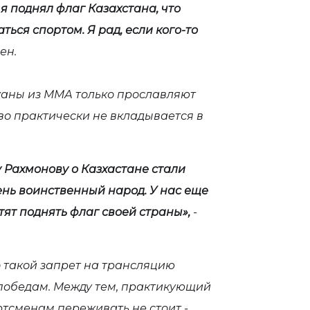
я поднял флаг Казахстана, что
ться спортом. Я рад, если кого-то
ен.
уаны из ММА только прославляют
во практически не вкладывается в
 Рахмонову о Казхастане стали
чень воинственный народ. У нас еще
тят поднять флаг своей страны»,
-
 такой запрет на трансляцию
 победам. Между тем, практикующий
ртсменам переживать не стоит -