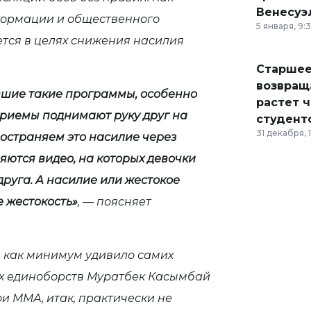
Венесуэ
формации и общественного
5 января, 9:
ется в целях снижения насилия
Старшее
возвраща
вшие такие программы, особенно
растет 
приемы поднимают руку друг на
студент
31 декабря, 
ространяем это насилие через
яются видео, на которых девочки
друга. А насилие или жестокое
е жестокость»
, — поясняет
 как минимум удивило самих
х единоборств Муратбек Касымбай
бои ММА, итак, практически не