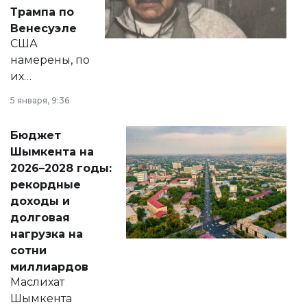
экономики и
Трампа по
личного здоровья.
Венесуэле
США
намерены, по
их
утверждению,
5 января, 9:36
принести
свободу
Бюджет
народу
Шымкента на
Венесуэлы.
2026–2028 годы:
рекордные
доходы и
долговая
нагрузка на
сотни
миллиардов
Маслихат
Шымкента