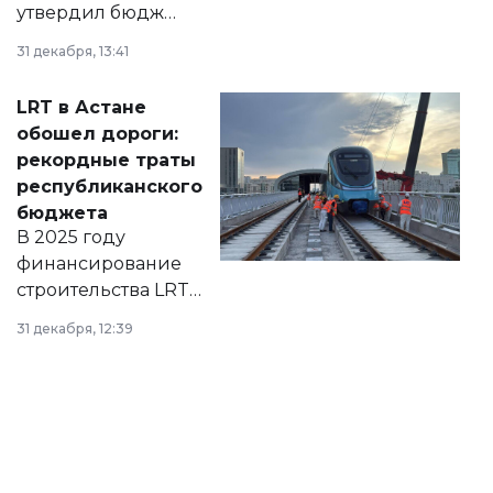
утвердил бюджет
города на 2026–
31 декабря, 13:41
2028 годы.
Соответствующий
LRT в Астане
документ
обошел дороги:
появился в базе
рекордные траты
нормативных
республиканского
правовых актов и
бюджета
на сайте маслихат
В 2025 году
города.
финансирование
строительства LRT
в Астане из
31 декабря, 12:39
республиканского
бюджета достигло
рекордных
объемов.