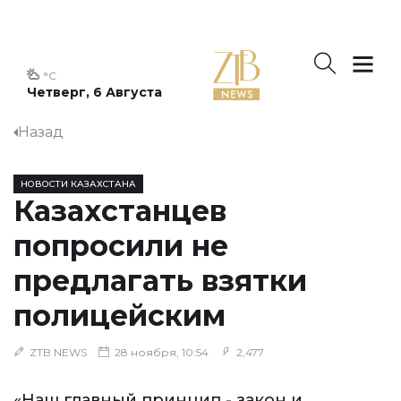
°C
Четверг, 6 Августа
Назад
НОВОСТИ КАЗАХСТАНА
Казахстанцев
попросили не
предлагать взятки
полицейским
ZTB NEWS
28 ноября, 10:54
2,477
«Наш главный принцип - закон и