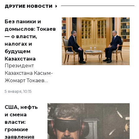
ДРУГИЕ НОВОСТИ
Без паники и
домыслов: Токаев
— о власти,
налогах и
будущем
Казахстана
Президент
Казахстана Касым-
Жомарт Токаев
прокомментировал
5 января, 10:15
сразу несколько
актуальных тем —
США, нефть
от слухов о
и смена
политических
власти:
реформах до
громкие
вопросов армии,
заявления