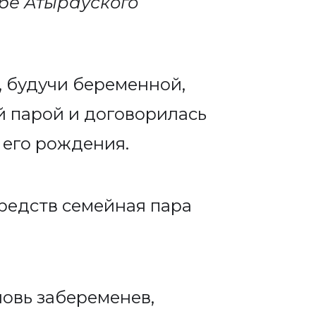
бе Атырауского
, будучи беременной,
й парой и договорилась
 его рождения.
редств семейная пара
новь забеременев,