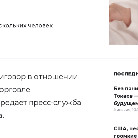
скольких человек
ПОСЛЕД
риговор в отношении
торговле
Без пан
Токаев —
редает пресс-служба
будущем
5 января, 10:
.
США, неф
громкие