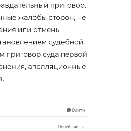
равдательный приговор.
нные жалобы сторон, не
ения или отмены
остановлением судебной
м приговор суда первой
менения, апелляционные
я.
Войти
Новейшие