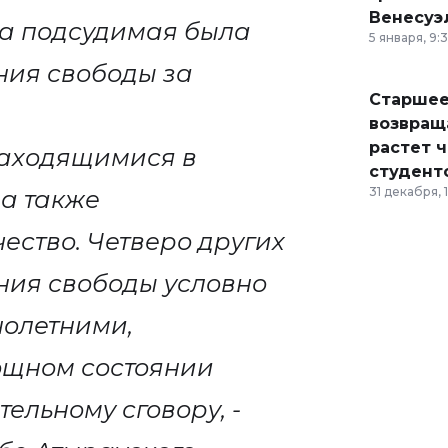
Венесуэ
да подсудимая была
5 января, 9:
ния свободы за
Старшее
возвраща
растет 
находящимися в
студент
31 декабря, 
а также
ство. Четверо других
ния свободы условно
нолетними,
ощном состоянии
ельному сговору, -