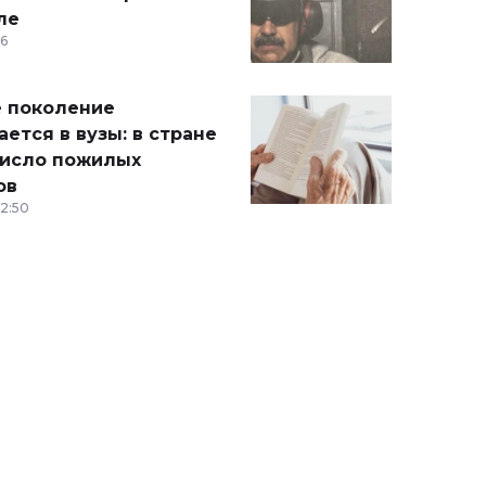
ле
36
 поколение
ется в вузы: в стране
число пожилых
ов
12:50