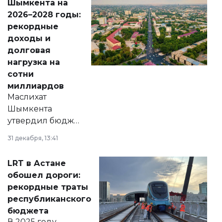
Шымкента на
Венесуэлы.
2026–2028 годы:
рекордные
доходы и
долговая
нагрузка на
сотни
миллиардов
Маслихат
Шымкента
утвердил бюджет
города на 2026–
31 декабря, 13:41
2028 годы.
Соответствующий
LRT в Астане
документ
обошел дороги:
появился в базе
рекордные траты
нормативных
республиканского
правовых актов и
бюджета
на сайте маслихат
В 2025 году