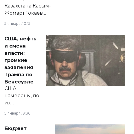
Казахстана Касым-
Жомарт Токаев
прокомментировал
5 января, 10:15
сразу несколько
актуальных тем —
США, нефть
от слухов о
и смена
политических
власти:
реформах до
громкие
вопросов армии,
заявления
экономики и
Трампа по
личного здоровья.
Венесуэле
США
намерены, по
их
утверждению,
5 января, 9:36
принести
свободу
Бюджет
народу