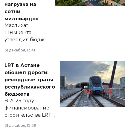
нагрузка на
сотни
миллиардов
Маслихат
Шымкента
утвердил бюджет
города на 2026–
31 декабря, 13:41
2028 годы.
Соответствующий
LRT в Астане
документ
обошел дороги:
появился в базе
рекордные траты
нормативных
республиканского
правовых актов и
бюджета
на сайте маслихат
В 2025 году
города.
финансирование
строительства LRT
в Астане из
31 декабря, 12:39
республиканского