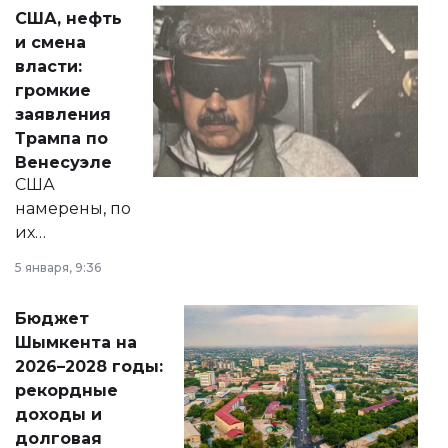
актуальных тем —
США, нефть
от слухов о
и смена
политических
власти:
реформах до
громкие
вопросов армии,
заявления
экономики и
Трампа по
личного здоровья.
Венесуэле
США
намерены, по
их
утверждению,
5 января, 9:36
принести
свободу
Бюджет
народу
Шымкента на
Венесуэлы.
2026–2028 годы:
рекордные
доходы и
долговая