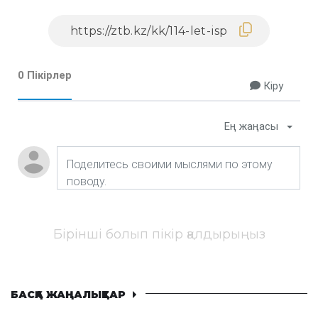
0 Пікірлер
Кіру
Ең жаңасы
Бірінші болып пікір қалдырыңыз
БАСҚА ЖАҢАЛЫҚТАР