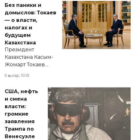
Без паники и
домыслов: Токаев
— о власти,
налогах и
будущем
Казахстана
Президент
Казахстана Касым-
Жомарт Токаев
прокомментировал
5 қаңтар, 10:15
сразу несколько
актуальных тем —
США, нефть
от слухов о
и смена
политических
власти:
реформах до
громкие
вопросов армии,
заявления
экономики и
Трампа по
личного здоровья.
Венесуэле