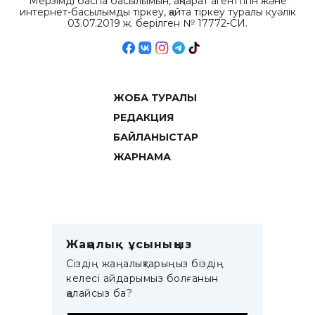
Мерзімді баспа басылымын, ақпарат агенттігін және
интернет-басылымды тіркеу, қайта тіркеу туралы куәлік
03.07.2019 ж. берілген № 17772-СИ.
ЖОБА ТУРАЛЫ
РЕДАКЦИЯ
БАЙЛАНЫСТАР
ЖАРНАМА
Жаңалық ұсыныңыз
Сіздің жаңалықтарыңыз біздің
келесі айдарымыз болғанын
қалайсыз ба?