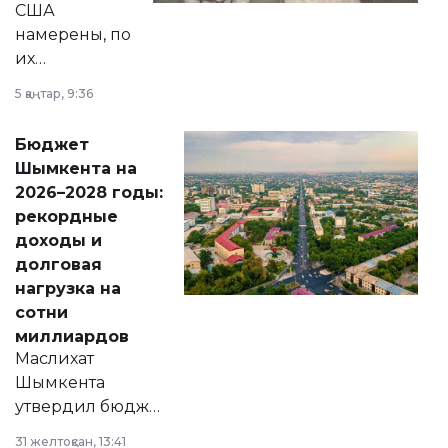
США
намерены, по
их
утверждению,
5 қаңтар, 9:36
принести
свободу
Бюджет
народу
Шымкента на
Венесуэлы.
2026–2028 годы:
рекордные
доходы и
долговая
нагрузка на
сотни
миллиардов
Маслихат
Шымкента
утвердил бюджет
города на 2026–
31 желтоқсан, 13:41