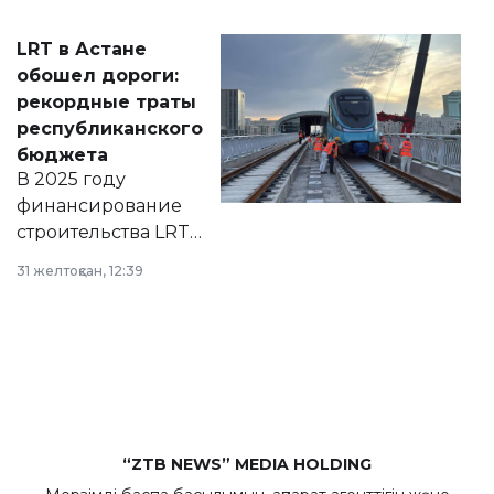
2028 годы.
Соответствующий
LRT в Астане
документ
обошел дороги:
появился в базе
рекордные траты
нормативных
республиканского
правовых актов и
бюджета
на сайте маслихат
В 2025 году
города.
финансирование
строительства LRT
в Астане из
31 желтоқсан, 12:39
республиканского
бюджета достигло
рекордных
объемов.
“ZTB NEWS” MEDIA HOLDING