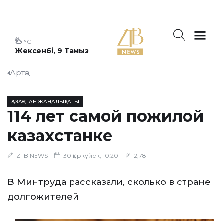
°C
Жексенбі, 9 Тамыз
Артқа
ҚАЗАҚСТАН ЖАҢАЛЫҚТАРЫ
114 лет самой пожилой
казахстанке
ZTB NEWS
30 қыркүйек, 10:20
2,781
В Минтруда рассказали, сколько в стране
долгожителей