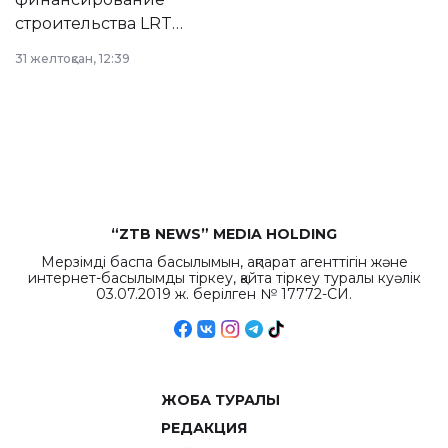
строительства LRT
в Астане из
31 желтоқсан, 12:39
республиканского
бюджета достигло
рекордных
объемов.
“ZTB NEWS” MEDIA HOLDING
Мерзімді баспа басылымын, ақпарат агенттігін және
интернет-басылымды тіркеу, қайта тіркеу туралы куәлік
03.07.2019 ж. берілген № 17772-СИ.
ЖОБА ТУРАЛЫ
РЕДАКЦИЯ