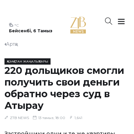
°C
Бейсенбі, 6 Тамыз
Артқа
ҚАЗАҚСТАН ЖАҢАЛЫҚТАРЫ
220 дольщиков смогли
получить свои деньги
обратно через суд в
Атырау
ZTB NEWS
13 тамыз, 18:00
1,641
Застройщики одни и те же квартиры