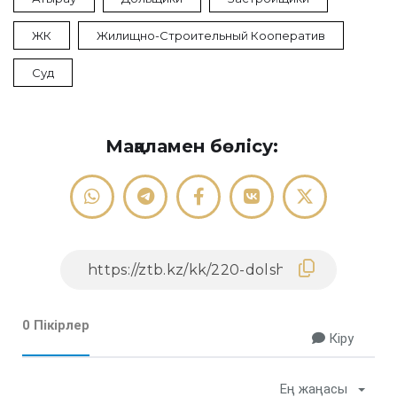
ЖК
Жилищно-Строительный Кооператив
Суд
Мақаламен бөлісу:
0 Пікірлер
Кіру
Ең жаңасы