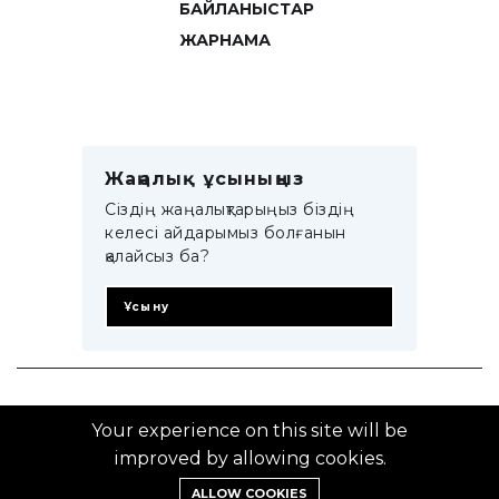
БАЙЛАНЫСТАР
ЖАРНАМА
Жаңалық ұсыныңыз
Сіздің жаңалықтарыңыз біздің
келесі айдарымыз болғанын
қалайсыз ба?
Ұсыну
© 2014–2025 ZTB.KZ
Your experience on this site will be
improved by allowing cookies.
ALLOW COOKIES