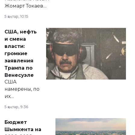
Жомарт Токаев
прокомментировал
5 қаңтар, 10:15
сразу несколько
актуальных тем —
США, нефть
от слухов о
и смена
политических
власти:
реформах до
громкие
вопросов армии,
заявления
экономики и
Трампа по
личного здоровья.
Венесуэле
США
намерены, по
их
утверждению,
5 қаңтар, 9:36
принести
свободу
Бюджет
народу
Шымкента на
Венесуэлы.