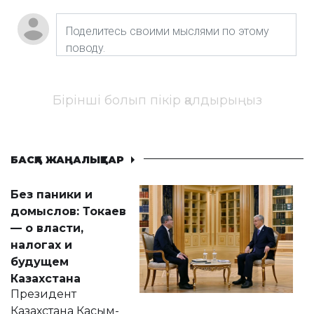
Бірінші болып пікір қалдырыңыз
БАСҚА ЖАҢАЛЫҚТАР
Без паники и
домыслов: Токаев
— о власти,
налогах и
будущем
Казахстана
Президент
Казахстана Касым-