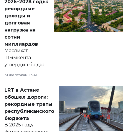
2026–2028 годы:
рекордные
доходы и
долговая
нагрузка на
сотни
миллиардов
Маслихат
Шымкента
утвердил бюджет
города на 2026–
31 желтоқсан, 13:41
2028 годы.
Соответствующий
LRT в Астане
документ
обошел дороги:
появился в базе
рекордные траты
нормативных
республиканского
правовых актов и
бюджета
на сайте маслихат
В 2025 году
города.
финансирование