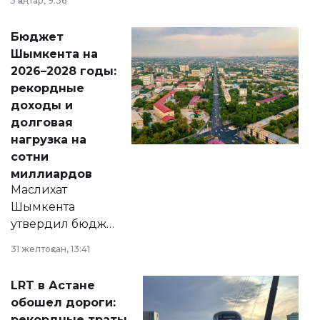
5 қаңтар, 9:36
принести
свободу
Бюджет
народу
Шымкента на
Венесуэлы.
2026–2028 годы:
рекордные
доходы и
долговая
нагрузка на
сотни
миллиардов
Маслихат
Шымкента
утвердил бюджет
города на 2026–
31 желтоқсан, 13:41
2028 годы.
Соответствующий
LRT в Астане
документ
обошел дороги:
появился в базе
рекордные траты