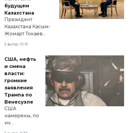
будущем
Казахстана
Президент
Казахстана Касым-
Жомарт Токаев
прокомментировал
5 қаңтар, 10:15
сразу несколько
актуальных тем —
США, нефть
от слухов о
и смена
политических
власти:
реформах до
громкие
вопросов армии,
заявления
экономики и
Трампа по
личного здоровья.
Венесуэле
США
намерены, по
их
утверждению,