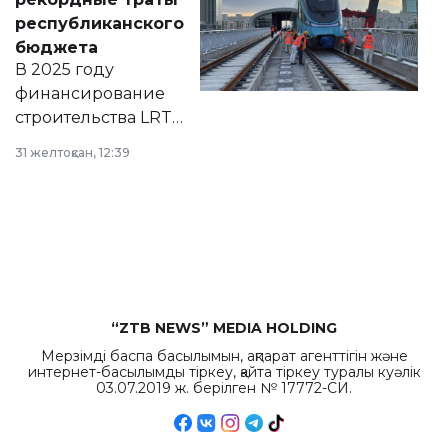
нормативных
республиканского
правовых актов и
бюджета
на сайте маслихат
В 2025 году
города.
финансирование
строительства LRT
в Астане из
31 желтоқсан, 12:39
республиканского
бюджета достигло
рекордных
объемов.
“ZTB NEWS” MEDIA HOLDING
Мерзімді баспа басылымын, ақпарат агенттігін және
интернет-басылымды тіркеу, қайта тіркеу туралы куәлік
03.07.2019 ж. берілген № 17772-СИ.