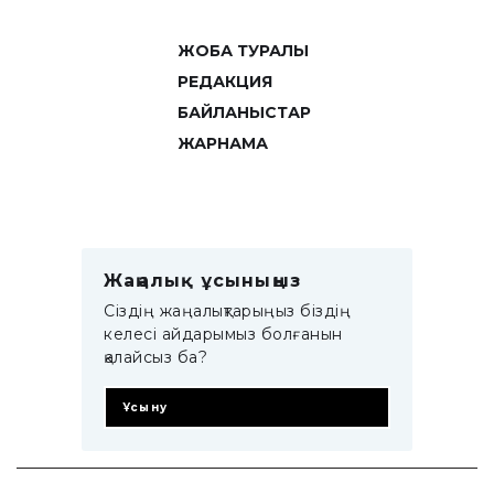
ЖОБА ТУРАЛЫ
РЕДАКЦИЯ
БАЙЛАНЫСТАР
ЖАРНАМА
Жаңалық ұсыныңыз
Сіздің жаңалықтарыңыз біздің
келесі айдарымыз болғанын
қалайсыз ба?
Ұсыну