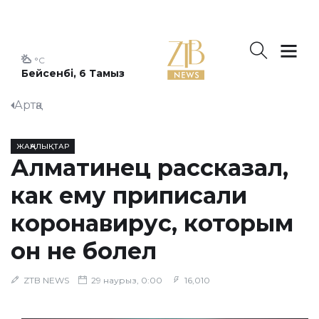
°C
Бейсенбі, 6 Тамыз
Артқа
ЖАҢАЛЫҚТАР
Алматинец рассказал,
как ему приписали
коронавирус, которым
он не болел
ZTB NEWS
29 наурыз, 0:00
16,010