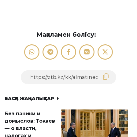
Мақаламен бөлісу:
БАСҚА ЖАҢАЛЫҚТАР
Без паники и
домыслов: Токаев
— о власти,
налогах и