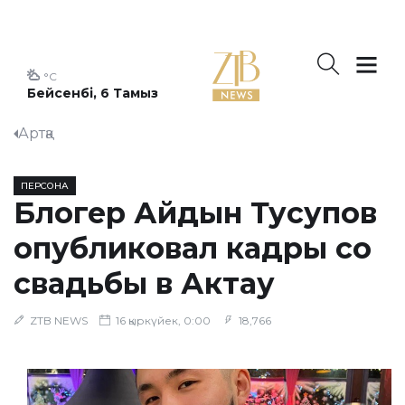
°C
Бейсенбі, 6 Тамыз
Артқа
ПЕРСОНА
Блогер Айдын Тусупов
опубликовал кадры со
свадьбы в Актау
ZTB NEWS
16 қыркүйек, 0:00
18,766