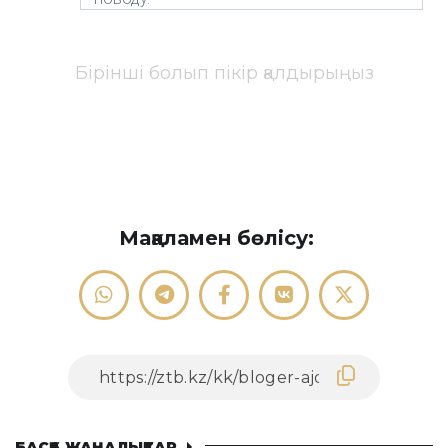
Бірінші болып пікір қалдырыңыз
Мақаламен бөлісу:
БАСҚА ЖАҢАЛЫҚТАР