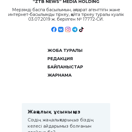
“ZTB NEWS” MEDIA HOLDING
Мерзімді баспа басылымын, ақпарат агенттігін және
интернет-басылымды тіркеу, қайта тіркеу туралы куәлік
03.07.2019 ж. берілген № 17772-СИ.
ЖОБА ТУРАЛЫ
РЕДАКЦИЯ
БАЙЛАНЫСТАР
ЖАРНАМА
Жаңалық ұсыныңыз
Сіздің жаңалықтарыңыз біздің
келесі айдарымыз болғанын