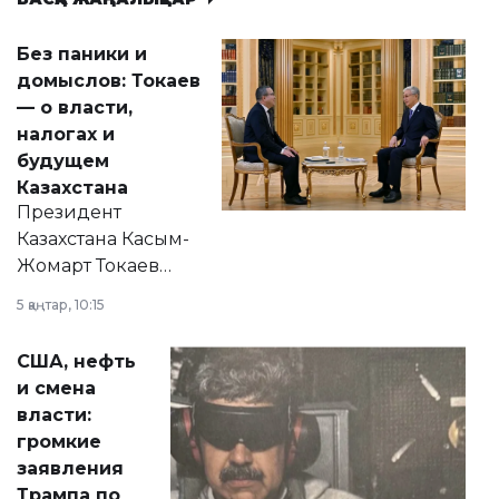
Без паники и
домыслов: Токаев
— о власти,
налогах и
будущем
Казахстана
Президент
Казахстана Касым-
Жомарт Токаев
прокомментировал
5 қаңтар, 10:15
сразу несколько
актуальных тем —
США, нефть
от слухов о
и смена
политических
власти:
реформах до
громкие
вопросов армии,
заявления
экономики и
Трампа по