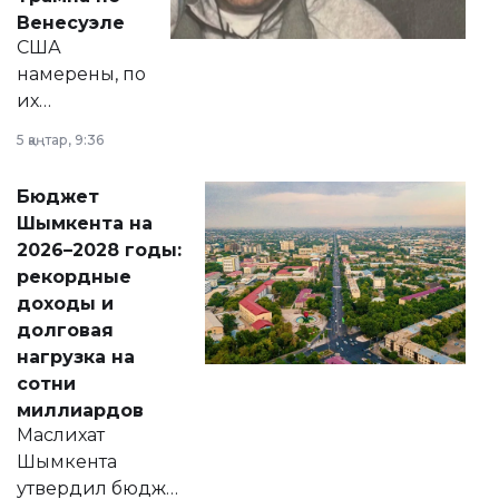
личного здоровья.
Венесуэле
США
намерены, по
их
утверждению,
5 қаңтар, 9:36
принести
свободу
Бюджет
народу
Шымкента на
Венесуэлы.
2026–2028 годы:
рекордные
доходы и
долговая
нагрузка на
сотни
миллиардов
Маслихат
Шымкента
утвердил бюджет