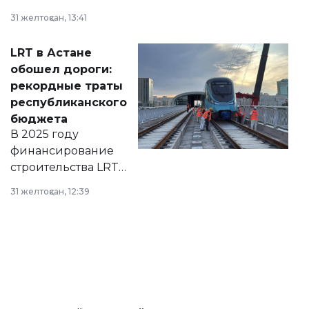
города на 2026–
31 желтоқсан, 13:41
2028 годы.
Соответствующий
LRT в Астане
документ
обошел дороги:
появился в базе
рекордные траты
нормативных
республиканского
правовых актов и
бюджета
на сайте маслихат
В 2025 году
города.
финансирование
строительства LRT
в Астане из
31 желтоқсан, 12:39
республиканского
бюджета достигло
рекордных
объемов.