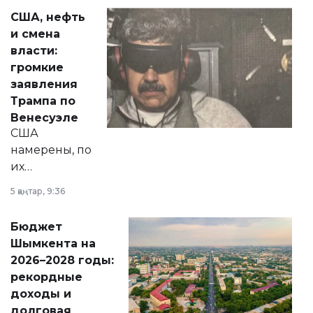
актуальных тем —
США, нефть
от слухов о
и смена
политических
власти:
реформах до
громкие
вопросов армии,
заявления
экономики и
Трампа по
личного здоровья.
Венесуэле
США
намерены, по
их
утверждению,
5 қаңтар, 9:36
принести
свободу
Бюджет
народу
Шымкента на
Венесуэлы.
2026–2028 годы:
рекордные
доходы и
долговая