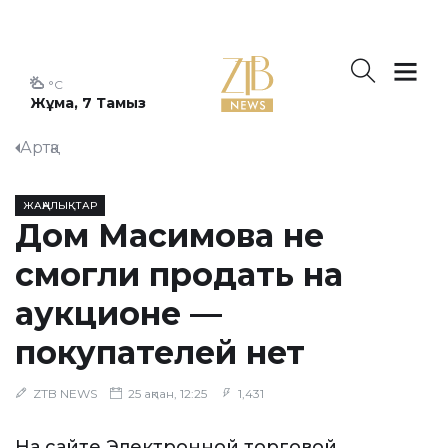
°C
Жұма, 7 Тамыз
Артқа
ЖАҢАЛЫҚТАР
Дом Масимова не
смогли продать на
аукционе —
покупателей нет
ZTB NEWS
25 ақпан, 12:25
1,431
На сайте Электронной торговой