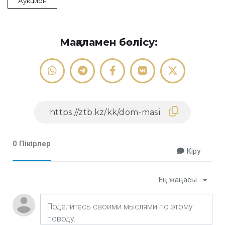
Аукцион
Мақаламен бөлісу:
0 Пікірлер
Кіру
Ең жаңасы