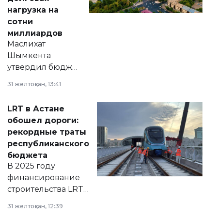
нагрузка на
сотни
миллиардов
Маслихат
Шымкента
утвердил бюджет
города на 2026–
31 желтоқсан, 13:41
2028 годы.
Соответствующий
LRT в Астане
документ
обошел дороги:
появился в базе
рекордные траты
нормативных
республиканского
правовых актов и
бюджета
на сайте маслихат
В 2025 году
города.
финансирование
строительства LRT
в Астане из
31 желтоқсан, 12:39
республиканского