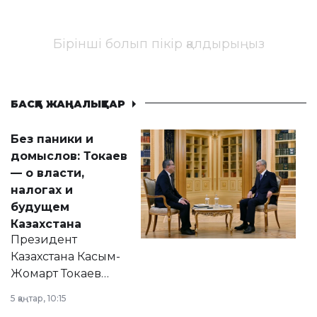
Бірінші болып пікір қалдырыңыз
БАСҚА ЖАҢАЛЫҚТАР
Без паники и
домыслов: Токаев
— о власти,
налогах и
будущем
Казахстана
Президент
Казахстана Касым-
Жомарт Токаев
прокомментировал
5 қаңтар, 10:15
сразу несколько