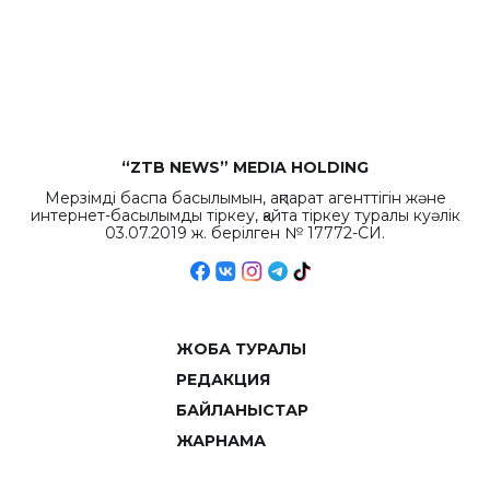
бюджета достигло
рекордных
объемов.
“ZTB NEWS” MEDIA HOLDING
Мерзімді баспа басылымын, ақпарат агенттігін және
интернет-басылымды тіркеу, қайта тіркеу туралы куәлік
03.07.2019 ж. берілген № 17772-СИ.
ЖОБА ТУРАЛЫ
РЕДАКЦИЯ
БАЙЛАНЫСТАР
ЖАРНАМА