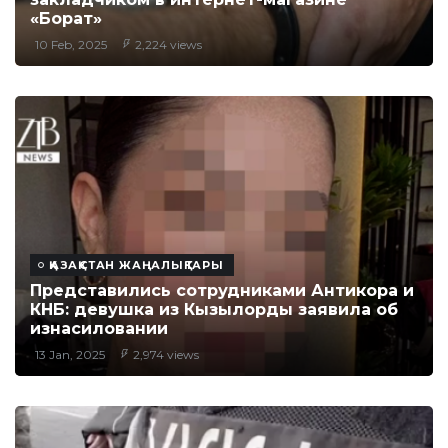
«Борат»
10 Feb, 2025
2,224 views
ҚАЗАҚСТАН ЖАҢАЛЫҚТАРЫ
Представились сотрудниками Антикора и
КНБ: девушка из Кызылорды заявила об
изнасиловании
13 Jan, 2025
2,974 views