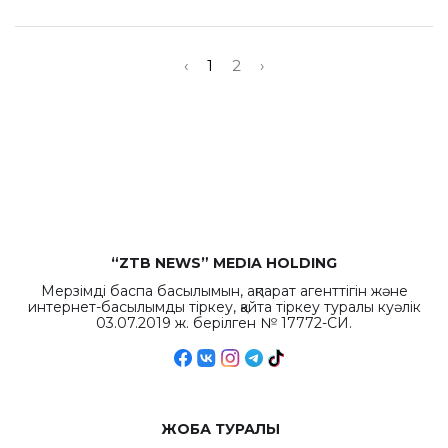
‹
1
2
›
“ZTB NEWS” MEDIA HOLDING
Мерзімді баспа басылымын, ақпарат агенттігін және
интернет-басылымды тіркеу, қайта тіркеу туралы куәлік
03.07.2019 ж. берілген № 17772-СИ.
ЖОБА ТУРАЛЫ