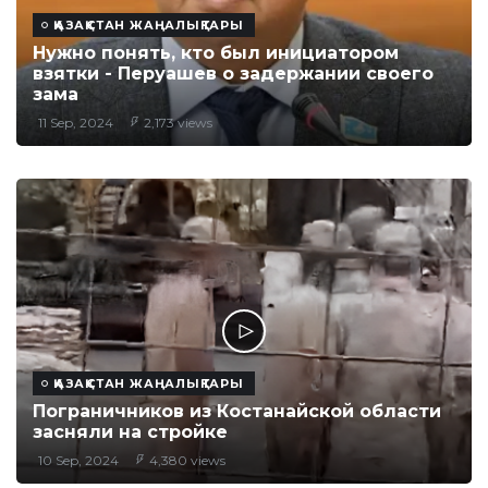
ҚАЗАҚСТАН ЖАҢАЛЫҚТАРЫ
Нужно понять, кто был инициатором
взятки - Перуашев о задержании своего
зама
11 Sep, 2024
2,173 views
ҚАЗАҚСТАН ЖАҢАЛЫҚТАРЫ
Пограничников из Костанайской области
засняли на стройке
10 Sep, 2024
4,380 views