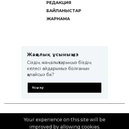
РЕДАКЦИЯ
БАЙЛАНЫСТАР
ЖАРНАМА
Жаңалық ұсыныңыз
Сіздің жаңалықтарыңыз біздің
келесі айдарымыз болғанын
қалайсыз ба?
Ұсыну
© 2014–2025 ZTB.KZ
Your experience on this site will be
improved by allowing cookies.