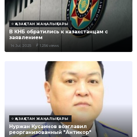
ҚАЗАҚСТАН ЖАҢАЛЫҚТАРЫ
В КНБ обратились к казахстанцам с
заявлением
14 Jul, 2025
1,256 views
ҚАЗАҚСТАН ЖАҢАЛЫҚТАРЫ
Нуржан Кусаинов возглавил
реорганизованный "Антикор"