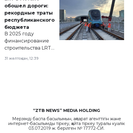
документ
обошел дороги:
появился в базе
рекордные траты
нормативных
республиканского
правовых актов и
бюджета
на сайте маслихат
В 2025 году
города.
финансирование
строительства LRT
в Астане из
31 желтоқсан, 12:39
республиканского
бюджета достигло
рекордных
объемов.
“ZTB NEWS” MEDIA HOLDING
Мерзімді баспа басылымын, ақпарат агенттігін және
интернет-басылымды тіркеу, қайта тіркеу туралы куәлік
03.07.2019 ж. берілген № 17772-СИ.