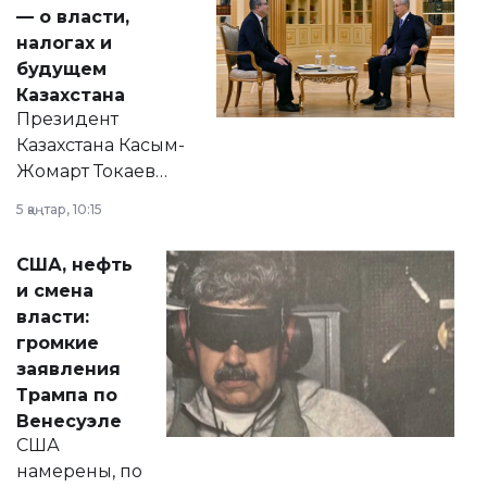
— о власти,
налогах и
будущем
Казахстана
Президент
Казахстана Касым-
Жомарт Токаев
прокомментировал
5 қаңтар, 10:15
сразу несколько
актуальных тем —
США, нефть
от слухов о
и смена
политических
власти:
реформах до
громкие
вопросов армии,
заявления
экономики и
Трампа по
личного здоровья.
Венесуэле
США
намерены, по