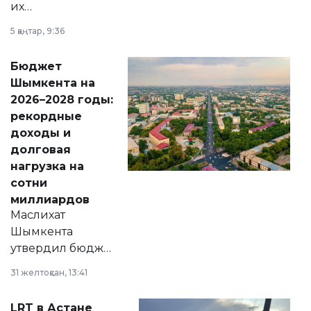
их
утверждению,
5 қаңтар, 9:36
принести
свободу
Бюджет
народу
Шымкента на
Венесуэлы.
2026–2028 годы:
рекордные
доходы и
долговая
нагрузка на
сотни
миллиардов
Маслихат
Шымкента
утвердил бюджет
города на 2026–
31 желтоқсан, 13:41
2028 годы.
Соответствующий
LRT в Астане