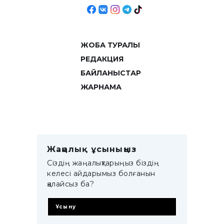
ЖОБА ТУРАЛЫ
РЕДАКЦИЯ
БАЙЛАНЫСТАР
ЖАРНАМА
Жаңалық ұсыныңыз
Сіздің жаңалықтарыңыз біздің
келесі айдарымыз болғанын
қалайсыз ба?
Ұсыну