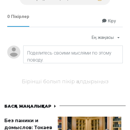
0 Пікірлер
Кіру
Ең жаңасы
Бірінші болып пікір қалдырыңыз
БАСҚА ЖАҢАЛЫҚТАР
Без паники и
домыслов: Токаев