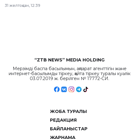
в Астане из
31 желтоқсан, 12:39
республиканского
бюджета достигло
рекордных
объемов.
“ZTB NEWS” MEDIA HOLDING
Мерзімді баспа басылымын, ақпарат агенттігін және
интернет-басылымды тіркеу, қайта тіркеу туралы куәлік
03.07.2019 ж. берілген № 17772-СИ.
ЖОБА ТУРАЛЫ
РЕДАКЦИЯ
БАЙЛАНЫСТАР
ЖАРНАМА