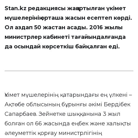
Stan.kz
редакциясы жаңартылған үкімет
мүшелерінің орташа жасын есептеп көрді.
Ол аздап 50 жастан асады. 2016 жылы
министрлер кабинеті тағайындалғанда
да осындай көрсеткіш байқалған еді.
Үкімет мүшелерінің қатарындағы ең үлкені –
Ақтөбе облысының бұрынғы әкімі Бердібек
Сапарбаев. Зейнетке шыққанына 3 жыл
болған ол 66 жасында еңбек және халықты
әлеуметтік қорғау министрлігінің