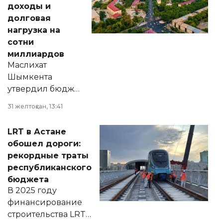
доходы и
долговая
нагрузка на
сотни
миллиардов
Маслихат
Шымкента
утвердил бюджет
города на 2026–
31 желтоқсан, 13:41
2028 годы.
Соответствующий
LRT в Астане
документ
обошел дороги:
появился в базе
рекордные траты
нормативных
республиканского
правовых актов и
бюджета
на сайте маслихат
В 2025 году
города.
финансирование
строительства LRT