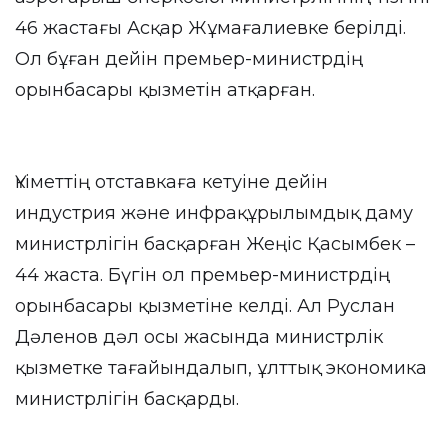
46 жастағы Асқар Жұмағалиевке берілді.
Ол бұған дейін премьер-министрдің
орынбасары қызметін атқарған.
Үкіметтің отставкаға кетуіне дейін
индустрия және инфрақұрылымдық даму
министрлігін басқарған Жеңіс Қасымбек –
44 жаста. Бүгін ол премьер-министрдің
орынбасары қызметіне келді. Ал Руслан
Дәленов дәл осы жасында министрлік
қызметке тағайындалып, ұлттық экономика
министрлігін басқарды.