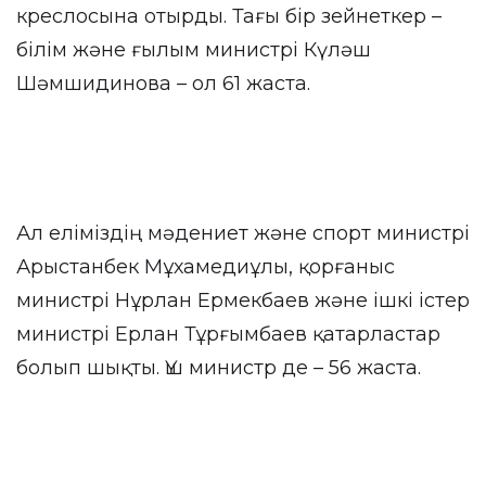
креслосына отырды. Тағы бір зейнеткер –
білім және ғылым министрі Күләш
Шәмшидинова – ол 61 жаста.
Ал еліміздің мәдениет және спорт министрі
Арыстанбек Мұхамедиұлы, қорғаныс
министрі Нұрлан Ермекбаев және ішкі істер
министрі Ерлан Тұрғымбаев қатарластар
болып шықты. Үш министр де – 56 жаста.