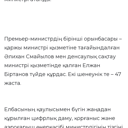
Премьер-министрдің бірінші орынбасары –
қаржы министрі қызметіне тағайындалған
Әлихан Смайылов мен денсаулық сақтау
министрі қызметінде қалған Елжан
Біртанов түйде құрдас. Екі шенеунік те – 47
жаста.
Елбасының қаулысымен бүгін жаңадан
құрылған цифрлық даму, қорғаныс және
аэроғарыш өнеркәсібі министрлігінің тізгіні