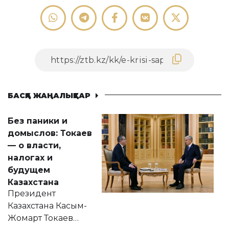
БАСҚА ЖАҢАЛЫҚТАР
Без паники и
домыслов: Токаев
— о власти,
налогах и
будущем
Казахстана
Президент
Казахстана Касым-
Жомарт Токаев