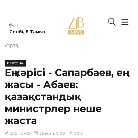
°C
Сенбі, 8 Тамыз
Артқа
ПЕРСОНА
Ең кәрісі - Сапарбаев, ең
жасы - Абаев:
қазақстандық
министрлер неше
жаста
ZTB NEWS
26 ақпан, 0:00
7,315