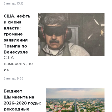
прокомментировал
5 қаңтар, 10:15
сразу несколько
актуальных тем —
США, нефть
от слухов о
и смена
политических
власти:
реформах до
громкие
вопросов армии,
заявления
экономики и
Трампа по
личного здоровья.
Венесуэле
США
намерены, по
их
утверждению,
5 қаңтар, 9:36
принести
свободу
Бюджет
народу
Шымкента на
Венесуэлы.
2026–2028 годы:
рекордные