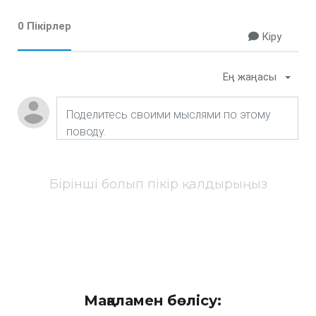
0 Пікірлер
Кіру
Ең жаңасы
Бірінші болып пікір қалдырыңыз
Мақаламен бөлісу: