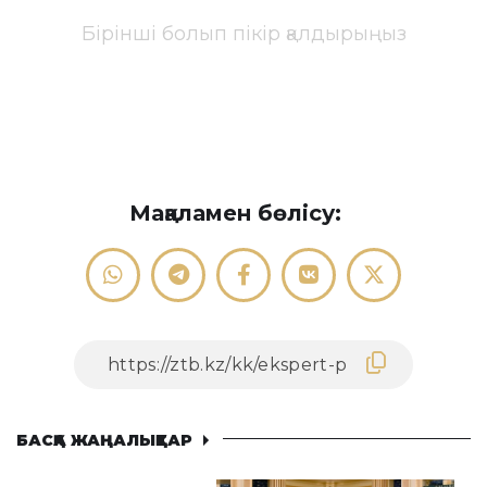
Бірінші болып пікір қалдырыңыз
Мақаламен бөлісу:
БАСҚА ЖАҢАЛЫҚТАР