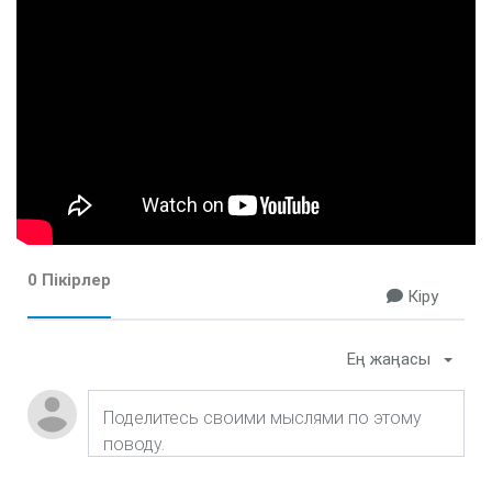
0 Пікірлер
Кіру
Ең жаңасы