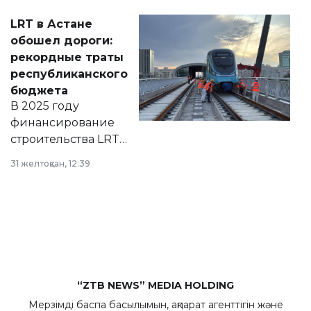
Соответствующий
LRT в Астане
документ
обошел дороги:
появился в базе
рекордные траты
нормативных
республиканского
правовых актов и
бюджета
на сайте маслихат
В 2025 году
города.
финансирование
строительства LRT
в Астане из
31 желтоқсан, 12:39
республиканского
бюджета достигло
рекордных
объемов.
“ZTB NEWS” MEDIA HOLDING
Мерзімді баспа басылымын, ақпарат агенттігін және