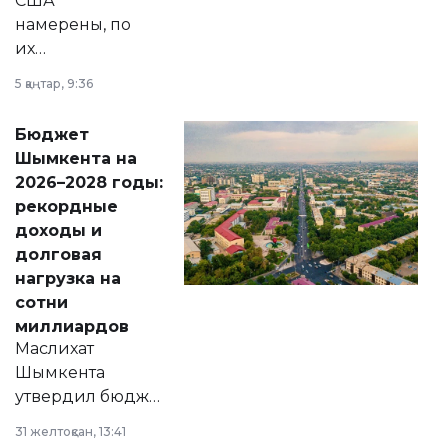
США
намерены, по
их
утверждению,
5 қаңтар, 9:36
принести
свободу
Бюджет
народу
Шымкента на
Венесуэлы.
2026–2028 годы:
рекордные
доходы и
долговая
нагрузка на
сотни
миллиардов
Маслихат
Шымкента
утвердил бюджет
города на 2026–
31 желтоқсан, 13:41
2028 годы.