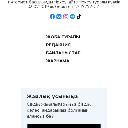
интернет-басылымды тіркеу, қайта тіркеу туралы куәлік
03.07.2019 ж. берілген № 17772-СИ.
ЖОБА ТУРАЛЫ
РЕДАКЦИЯ
БАЙЛАНЫСТАР
ЖАРНАМА
Жаңалық ұсыныңыз
Сіздің жаңалықтарыңыз біздің
келесі айдарымыз болғанын
қалайсыз ба?