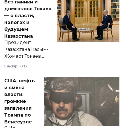
Без паники и
домыслов: Токаев
— о власти,
налогах и
будущем
Казахстана
Президент
Казахстана Касым-
Жомарт Токаев
прокомментировал
5 қаңтар, 10:15
сразу несколько
актуальных тем —
США, нефть
от слухов о
и смена
политических
власти:
реформах до
громкие
вопросов армии,
заявления
экономики и
Трампа по
личного здоровья.
Венесуэле