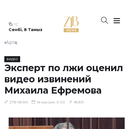
°C
Сенбі, 8 Тамыз
Артқа
ВИДЕО
Эксперт по лжи оценил
видео извинений
Михаила Ефремова
ZTB NEWS
16 маусым, 0:00
18,831