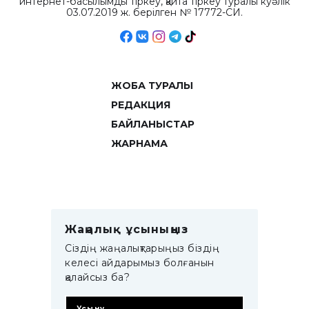
интернет-басылымды тіркеу, қайта тіркеу туралы куәлік
03.07.2019 ж. берілген № 17772-СИ.
ЖОБА ТУРАЛЫ
РЕДАКЦИЯ
БАЙЛАНЫСТАР
ЖАРНАМА
Жаңалық ұсыныңыз
Сіздің жаңалықтарыңыз біздің
келесі айдарымыз болғанын
қалайсыз ба?
Ұсыну