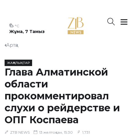
°C
Жұма, 7 Тамыз
Артқа
ЖАҢАЛЫҚТАР
Глава Алматинской
области
прокомментировал
слухи о рейдерстве и
ОПГ Коспаева
ZTB NEWS
13 желтоқсан, 15:30
1,731