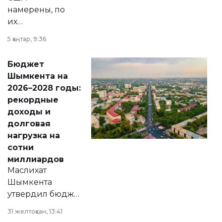
намерены, по
их
утверждению,
5 қаңтар, 9:36
принести
свободу
Бюджет
народу
Шымкента на
Венесуэлы.
2026–2028 годы:
рекордные
доходы и
долговая
нагрузка на
сотни
миллиардов
Маслихат
Шымкента
утвердил бюджет
города на 2026–
31 желтоқсан, 13:41
2028 годы.