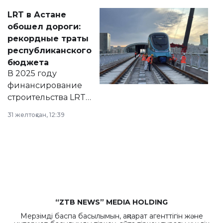
Соответствующий
LRT в Астане
документ
обошел дороги:
появился в базе
рекордные траты
нормативных
республиканского
правовых актов и
бюджета
на сайте маслихат
В 2025 году
города.
финансирование
строительства LRT
в Астане из
31 желтоқсан, 12:39
республиканского
бюджета достигло
рекордных
объемов.
“ZTB NEWS” MEDIA HOLDING
Мерзімді баспа басылымын, ақпарат агенттігін және