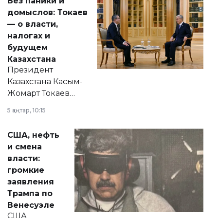
Без паники и
домыслов: Токаев
— о власти,
налогах и
будущем
Казахстана
Президент
Казахстана Касым-
Жомарт Токаев
прокомментировал
5 қаңтар, 10:15
сразу несколько
актуальных тем —
США, нефть
от слухов о
и смена
политических
власти:
реформах до
громкие
вопросов армии,
заявления
экономики и
Трампа по
личного здоровья.
Венесуэле
США