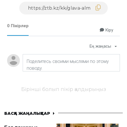
0 Пікірлер
Кіру
Ең жаңасы
Бірінші болып пікір қалдырыңыз
БАСҚА ЖАҢАЛЫҚТАР