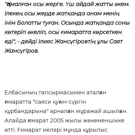
"Қамалған осы жерге. Үш айдай жатты әкем.
Ілекең осы жерде жатқанда анам менің
інім Болатты туған. Осында жатқанда соны
көтеріп әкеліп, осы ғимаратта көрсеткен
еді", - дейді Ілияс Жансүгіровтің ұлы Саят
Жансүгіров.
Елбасының тапсырмасымен аталған
ғимаратта "саяси қуғын-сүргін
құрбандарына" арналған мұражай ашылған.
Алайда ғимарат 2005 жылы жекеменшікке
өтті. Ғимарат иелері мұнда құрылыс