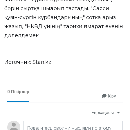
бәрін сыртқа шығарып тастады. "Саяси
қуғын-сүргін құрбандарының" сотқа арыз
жазып, "НКВД үйінің" тарихи ғимарат екенін
дәлелдемек.
Источник:
Stan.kz
0 Пікірлер
Кіру
Ең жаңасы