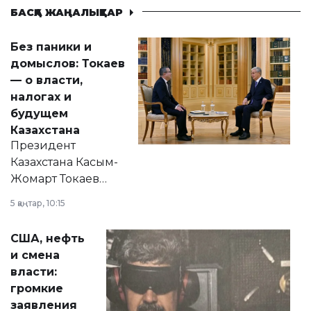
БАСҚА ЖАҢАЛЫҚТАР
Без паники и
домыслов: Токаев
— о власти,
налогах и
будущем
Казахстана
Президент
Казахстана Касым-
Жомарт Токаев
прокомментировал
5 қаңтар, 10:15
сразу несколько
актуальных тем —
США, нефть
от слухов о
и смена
политических
власти:
реформах до
громкие
вопросов армии,
заявления