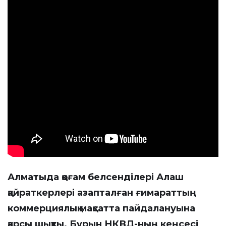
Алматыда қоғам белсенділері Алаш
қайраткерлері азапталған ғимараттың
коммерциялық мақсатта пайдалануына
қарсы шықты. Бұрын НКВД-ның кеңсесі