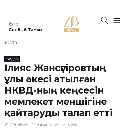
°C
Сенбі, 8 Тамыз
Артқа
ВИДЕО
Ілияс Жансүгіровтың
ұлы әкесі атылған
НКВД-ның кеңсесін
мемлекет меншігіне
қайтаруды талап етті
ZTB NEWS
4 қазан, 0:00
8,649