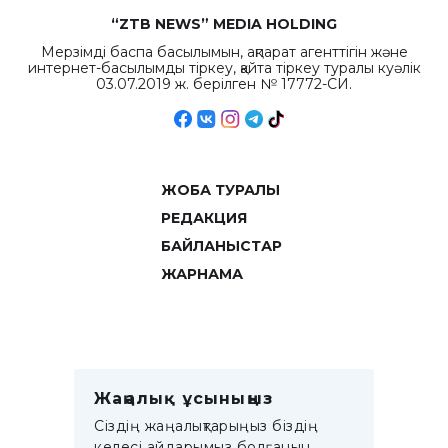
“ZTB NEWS” MEDIA HOLDING
Мерзімді баспа басылымын, ақпарат агенттігін және
интернет-басылымды тіркеу, қайта тіркеу туралы куәлік
03.07.2019 ж. берілген № 17772-СИ.
ЖОБА ТУРАЛЫ
РЕДАКЦИЯ
БАЙЛАНЫСТАР
ЖАРНАМА
Жаңалық ұсыныңыз
Сіздің жаңалықтарыңыз біздің
келесі айдарымыз болғанын