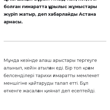
болған ғимаратта құрылыс жұмыстары
жүріп жатыр, деп хабарлайды
Астана
арнасы
.
Мұнда кезінде алаш арыстары тергеуге
алынып, кейін атылған еді. Бір топ қоғам
белсенділері тарихи ғимаратты мемлекет
меншігіне қайтаруды талап етті. Бұл
өткенге жасалған қиянат деп есептейді.