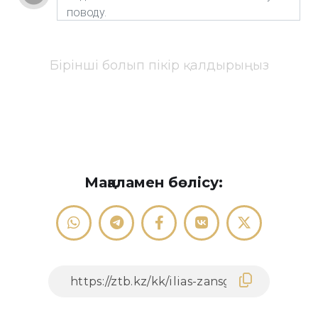
Бірінші болып пікір қалдырыңыз
Мақаламен бөлісу: