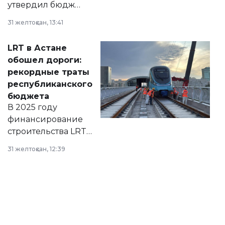
утвердил бюджет
города на 2026–
31 желтоқсан, 13:41
2028 годы.
Соответствующий
LRT в Астане
документ
обошел дороги:
появился в базе
рекордные траты
нормативных
республиканского
правовых актов и
бюджета
на сайте маслихат
В 2025 году
города.
финансирование
строительства LRT
в Астане из
31 желтоқсан, 12:39
республиканского
бюджета достигло
рекордных
объемов.