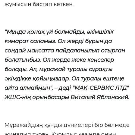
жұмысын бастап кеткен.
"Мұнда қонақ үй болмайды, әкімшілік
ғимарат саламыз. Ол жерді бұрын да
сондай мақсатта пайдаланылып отырған
болатынбыз. Ол жерде жеке кеңселер
болады. Ал, мұражай туралы сұрақты
әкімдікке қойыңыздар. Ол туралы ештеңе
айта алмаймын", – деді "МАК-СЕРВИС ЛТД"
ЖШС-нің орынбасары Виталий Яблонский.
Мұражайдың құнды дүниелері бір бөлмеде
жиналып тұрған. Құрылыс кезінде оның