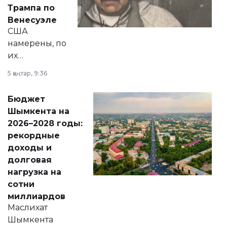
экономики и
Трампа по
личного здоровья.
Венесуэле
США
намерены, по
их
утверждению,
5 қаңтар, 9:36
принести
свободу
Бюджет
народу
Шымкента на
Венесуэлы.
2026–2028 годы:
рекордные
доходы и
долговая
нагрузка на
сотни
миллиардов
Маслихат
Шымкента