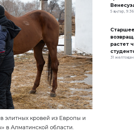
Венесуэ
5 қаңтар, 9:36
Старшее
возвраща
растет 
студент
31 желтоқсан,
в элитных кровей из Европы и
» в Алматинской области.