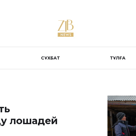
СҰХБАТ
ТҰЛҒА
ть
ду лошадей