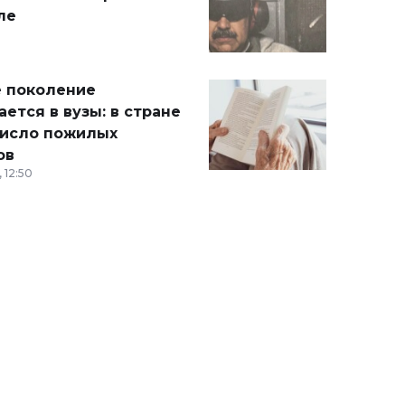
ле
 поколение
ется в вузы: в стране
число пожилых
ов
 12:50