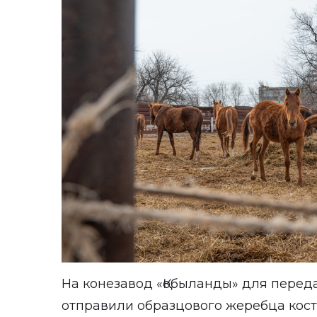
На конезавод «Қобыланды» для перед
отправили образцового жеребца кос