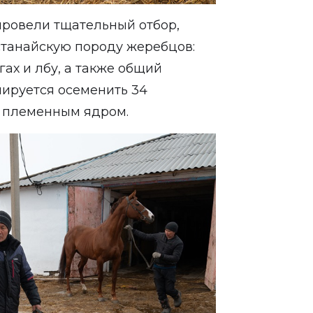
провели тщательный отбор,
станайскую породу жеребцов:
ах и лбу, а также общий
ируется осеменить 34
я племенным ядром.