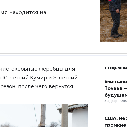
мя находится на
СОҢҒЫ Ж
 чистокровные жеребцы для
10-летний Кумир и 8-летний
Без пан
сезон, после чего вернутся
Токаев —
будущем
5 қаңтар, 10:15
США, неф
громкие