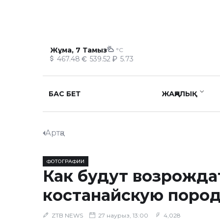
Жұма, 7 Тамыз
°C
467.48
539.52
5.73
БАС БЕТ
ЖАҢАЛЫҚ
Артқа
ФОТОГРАФИИ
Как будут возрожда
костанайскую поро
ZTB NEWS
27 наурыз, 13:00
4,028