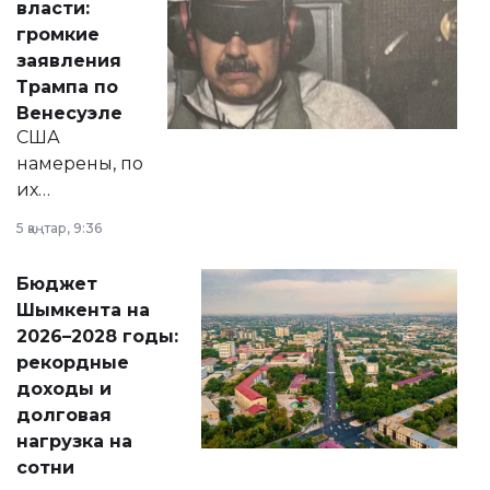
власти:
реформах до
громкие
вопросов армии,
заявления
экономики и
Трампа по
личного здоровья.
Венесуэле
США
намерены, по
их
утверждению,
5 қаңтар, 9:36
принести
свободу
Бюджет
народу
Шымкента на
Венесуэлы.
2026–2028 годы:
рекордные
доходы и
долговая
нагрузка на
сотни