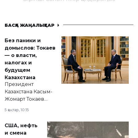
БАСҚА ЖАҢАЛЫҚТАР
Без паники и
домыслов: Токаев
— о власти,
налогах и
будущем
Казахстана
Президент
Казахстана Касым-
Жомарт Токаев
прокомментировал
5 қаңтар, 10:15
сразу несколько
актуальных тем —
США, нефть
от слухов о
и смена
политических