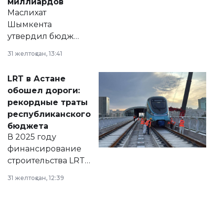
миллиардов
Маслихат
Шымкента
утвердил бюджет
города на 2026–
31 желтоқсан, 13:41
2028 годы.
Соответствующий
LRT в Астане
документ
обошел дороги:
появился в базе
рекордные траты
нормативных
республиканского
правовых актов и
бюджета
на сайте маслихат
В 2025 году
города.
финансирование
строительства LRT
в Астане из
31 желтоқсан, 12:39
республиканского
бюджета достигло
рекордных
объемов.