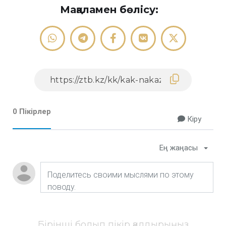
Мақаламен бөлісу:
0 Пікірлер
Кіру
Ең жаңасы
Бірінші болып пікір қалдырыңыз