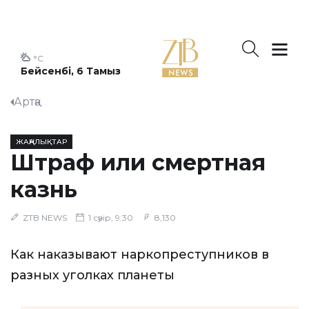
°C
Бейсенбі, 6 Тамыз
Артқа
ЖАҢАЛЫҚТАР
Штраф или смертная
казнь
ZTB NEWS
1 сәуір, 9:30
8,130
Как наказывают наркопреступников в
разных уголках планеты