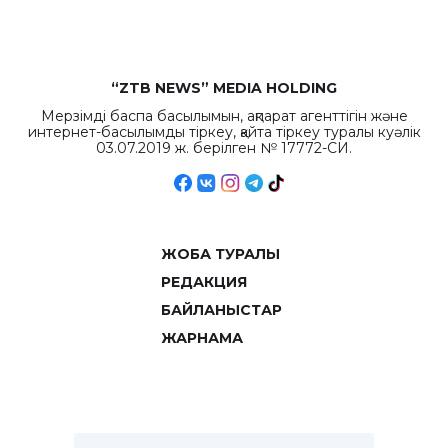
“ZTB NEWS” MEDIA HOLDING
Мерзімді баспа басылымын, ақпарат агенттігін және
интернет-басылымды тіркеу, қайта тіркеу туралы куәлік
03.07.2019 ж. берілген № 17772-СИ.
ЖОБА ТУРАЛЫ
РЕДАКЦИЯ
БАЙЛАНЫСТАР
ЖАРНАМА