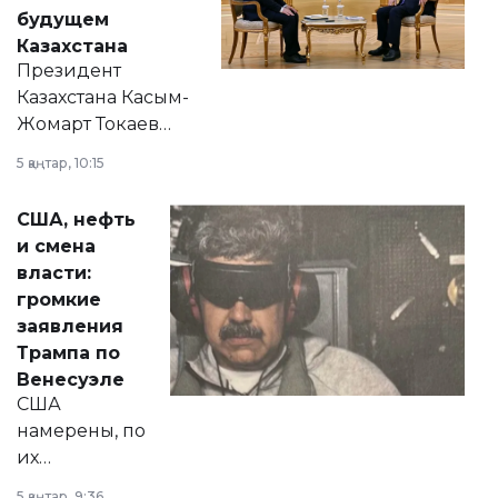
будущем
Казахстана
Президент
Казахстана Касым-
Жомарт Токаев
прокомментировал
5 қаңтар, 10:15
сразу несколько
актуальных тем —
США, нефть
от слухов о
и смена
политических
власти:
реформах до
громкие
вопросов армии,
заявления
экономики и
Трампа по
личного здоровья.
Венесуэле
США
намерены, по
их
утверждению,
5 қаңтар, 9:36