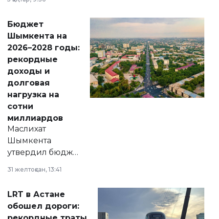
принести
свободу
Бюджет
народу
Шымкента на
Венесуэлы.
2026–2028 годы:
рекордные
доходы и
долговая
нагрузка на
сотни
миллиардов
Маслихат
Шымкента
утвердил бюджет
города на 2026–
31 желтоқсан, 13:41
2028 годы.
Соответствующий
LRT в Астане
документ
обошел дороги:
появился в базе
рекордные траты