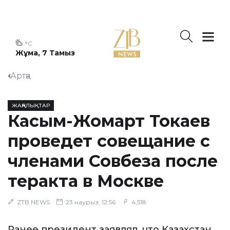
°C
Жұма, 7 Тамыз
Артқа
ЖАҢАЛЫҚТАР
Касым-Жомарт Токаев
проведет совещание с
членами Совбеза после
теракта в Москве
ZTB NEWS
23 наурыз, 12:56
4,518
Ранее президент заявлял, что Казахстан