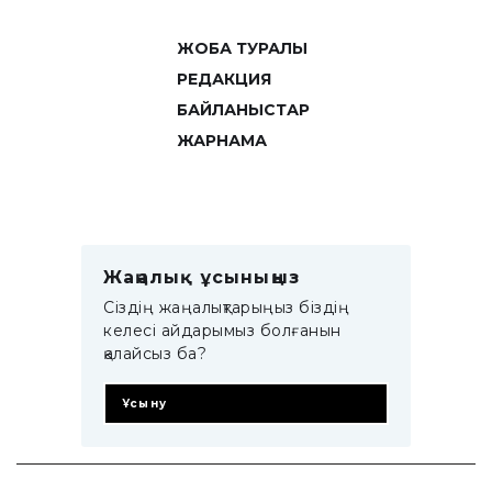
ЖОБА ТУРАЛЫ
РЕДАКЦИЯ
БАЙЛАНЫСТАР
ЖАРНАМА
Жаңалық ұсыныңыз
Сіздің жаңалықтарыңыз біздің
келесі айдарымыз болғанын
қалайсыз ба?
Ұсыну