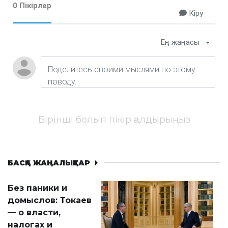
0 Пікірлер
Кіру
Ең жаңасы
Бірінші болып пікір қалдырыңыз
БАСҚА ЖАҢАЛЫҚТАР
Без паники и
домыслов: Токаев
— о власти,
налогах и