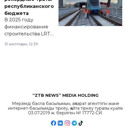
нормативных
республиканского
правовых актов и
бюджета
на сайте маслихат
В 2025 году
города.
финансирование
строительства LRT
в Астане из
31 желтоқсан, 12:39
республиканского
бюджета достигло
рекордных
объемов.
“ZTB NEWS” MEDIA HOLDING
Мерзімді баспа басылымын, ақпарат агенттігін және
интернет-басылымды тіркеу, қайта тіркеу туралы куәлік
03.07.2019 ж. берілген № 17772-СИ.