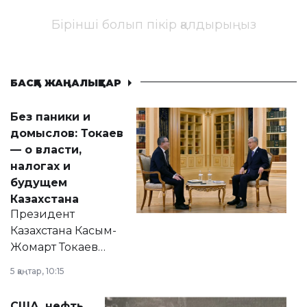
Бірінші болып пікір қалдырыңыз
БАСҚА ЖАҢАЛЫҚТАР
Без паники и
домыслов: Токаев
— о власти,
налогах и
будущем
Казахстана
Президент
Казахстана Касым-
Жомарт Токаев
прокомментировал
5 қаңтар, 10:15
сразу несколько
актуальных тем —
США, нефть