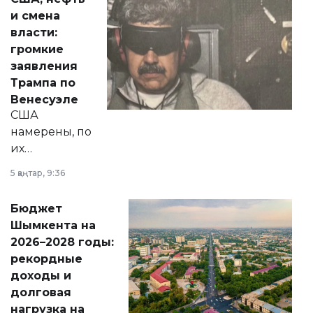
от слухов о
и смена
политических
власти:
реформах до
громкие
вопросов армии,
заявления
экономики и
Трампа по
личного здоровья.
Венесуэле
США
намерены, по
их
утверждению,
5 қаңтар, 9:36
принести
свободу
Бюджет
народу
Шымкента на
Венесуэлы.
2026–2028 годы:
рекордные
доходы и
долговая
нагрузка на