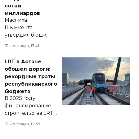
сотни
миллиардов
Маслихат
Шымкента
утвердил бюджет
города на 2026–
31 желтоқсан, 13:41
2028 годы.
Соответствующий
LRT в Астане
документ
обошел дороги:
появился в базе
рекордные траты
нормативных
республиканского
правовых актов и
бюджета
на сайте маслихат
В 2025 году
города.
финансирование
строительства LRT
в Астане из
31 желтоқсан, 12:39
республиканского
бюджета достигло