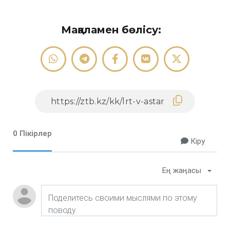
Мақаламен бөлісу:
0 Пікірлер
Кіру
Ең жаңасы