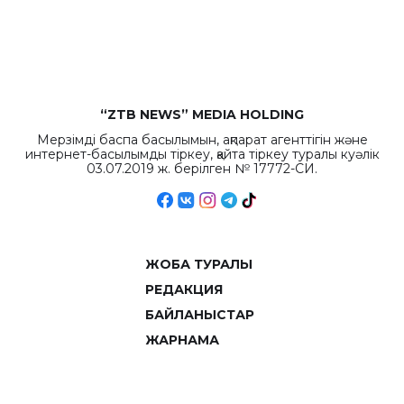
рекордных
объемов.
“ZTB NEWS” MEDIA HOLDING
Мерзімді баспа басылымын, ақпарат агенттігін және
интернет-басылымды тіркеу, қайта тіркеу туралы куәлік
03.07.2019 ж. берілген № 17772-СИ.
ЖОБА ТУРАЛЫ
РЕДАКЦИЯ
БАЙЛАНЫСТАР
ЖАРНАМА