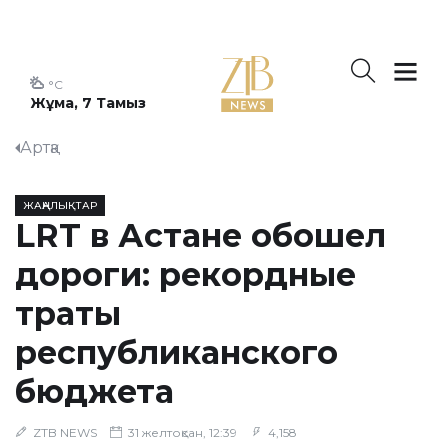
°C
Жұма, 7 Тамыз
Артқа
ЖАҢАЛЫҚТАР
LRT в Астане обошел
дороги: рекордные
траты
республиканского
бюджета
ZTB NEWS
31 желтоқсан, 12:39
4,158