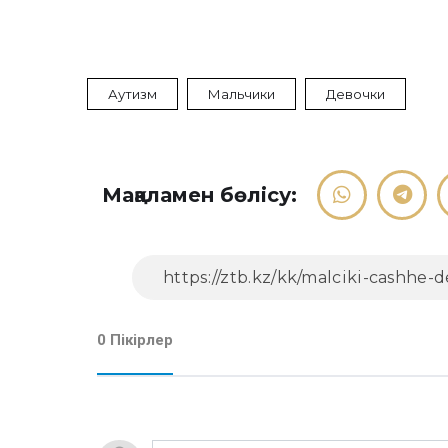
Аутизм
Мальчики
Девочки
Мақаламен бөлісу:
0 Пікірлер