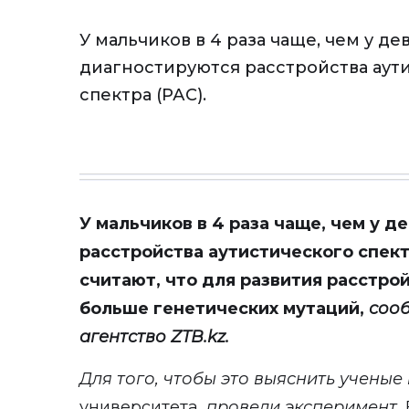
У мальчиков в 4 раза чаще, чем у де
диагностируются расстройства аут
спектра (РАС).
У мальчиков в 4 раза чаще, чем у д
расстройства аутистического спект
считают, что для развития расстро
больше генетических мутаций,
соо
агентство
ZTB
.
kz
.
Для того, чтобы это выяснить ученые
университета,
провели эксперимент.