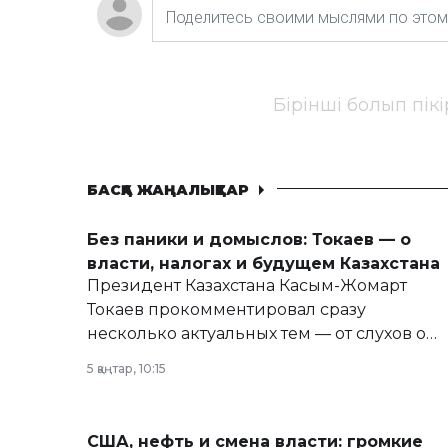
Бірінші болып пік
БАСҚА ЖАҢАЛЫҚТАР
Без паники и домыслов: Токаев — о
власти, налогах и будущем Казахстана
Президент Казахстана Касым-Жомарт
Токаев прокомментировал сразу
несколько актуальных тем — от слухов о
политических реформах до вопросов
5 қаңтар, 10:15
армии, экономики и личного здоровья.
США, нефть и смена власти: громкие