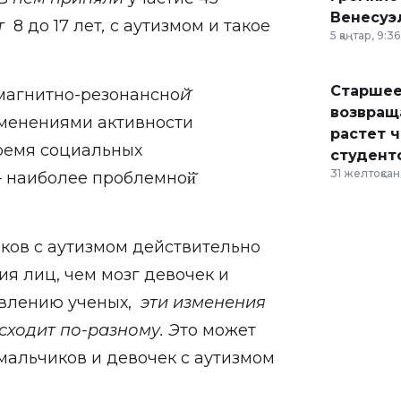
Венесуэ
от
8 до 17 лет
,
с аутизмом и такое
5 қаңтар, 9:36
Старшее
магнитно-резонансно
й
возвраща
менениями активности
растет 
время социальных
студент
31 желтоқсан,
 наиболее проблемной̆
иков с аутизмом действительно
я лиц, чем мозг девочек и
ивлению ученых,
эти изменения
сходит по-разному. Э
то может
 мальчиков и девочек с аутизмом