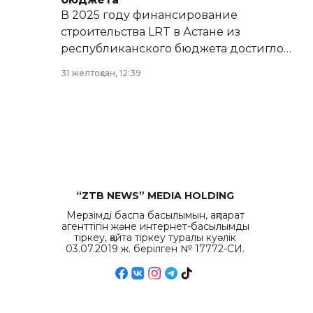
В 2025 году финансирование
строительства LRT в Астане из
республиканского бюджета достигло
рекордных объемов.
31 желтоқсан, 12:39
“ZTB NEWS” MEDIA HOLDING
Мерзімді баспа басылымын, ақпарат
агенттігін және интернет-басылымды
тіркеу, қайта тіркеу туралы куәлік
03.07.2019 ж. берілген № 17772-СИ.