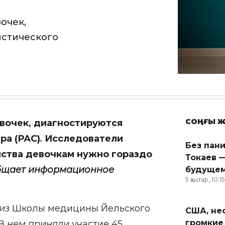
вочек,
истического
СОҢҒЫ Ж
евочек, диагностируются
ра (РАС)
.
Исследователи
Без пан
йства девочкам нужно гораздо
Токаев —
бщает информационное
будущем
5 қаңтар, 10:15
 из
Школы медицины Йельского
США, неф
громкие
В
нем приняли
участие 45