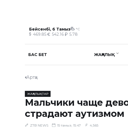
Бейсенбі, 6 Тамыз
°C
469.85
542.16
5.78
БАС БЕТ
ЖАҢАЛЫҚ
Артқа
ЖАҢАЛЫҚТАР
Мальчики чаще дев
страдают аутизмом
ZTB NEWS
15 тамыз, 15:47
4,565