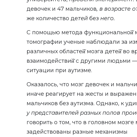
девочек и 47 мальчиков
, в возрасте 
же количество де
тей
без
него.
С помощью метода функциональной̆ 
томографии ученые наблюдали за из
различных областей̆ мозга детей̆ во 
взаимодействий̆ с другими людьми —
ситуации при аутизме.
Оказалось, что мозг девочек и мальч
иначе реагирует на жесты и выражени
мальчиков без аутизма. Однако, к уд
у представителей разных полов прои
говорить о том, что в головном мозге
задействованы разные механизмы