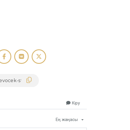
Кіру
Ең жаңасы