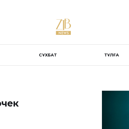
СҰХБАТ
ТҰЛҒА
очек