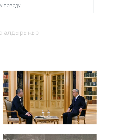
ір қалдырыңыз