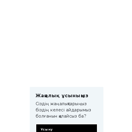
Жаңалық ұсыныңыз
Сіздің жаңалықтарыңыз
біздің келесі айдарымыз
болғанын қалайсыз ба?
Ұсыну