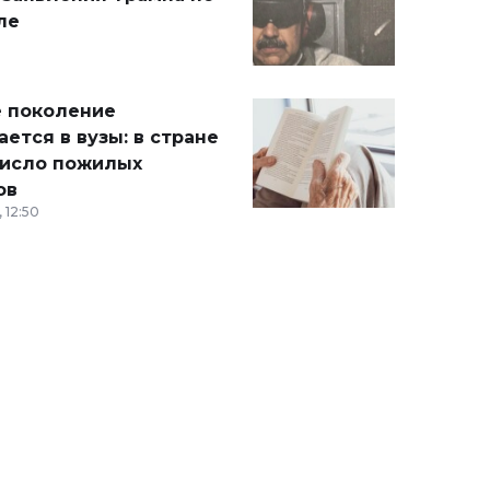
ле
 поколение
ется в вузы: в стране
число пожилых
ов
 12:50