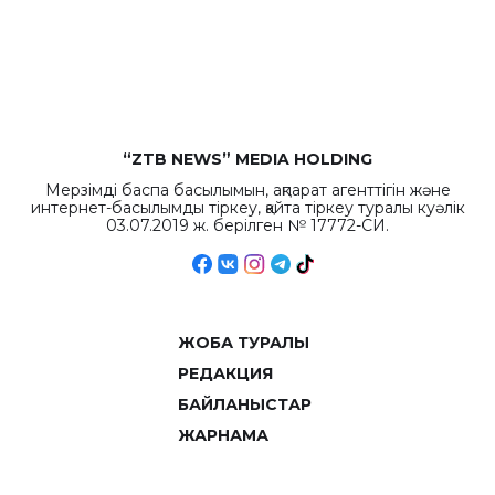
“ZTB NEWS” MEDIA HOLDING
Мерзімді баспа басылымын, ақпарат агенттігін және
интернет-басылымды тіркеу, қайта тіркеу туралы куәлік
03.07.2019 ж. берілген № 17772-СИ.
ЖОБА ТУРАЛЫ
РЕДАКЦИЯ
БАЙЛАНЫСТАР
ЖАРНАМА