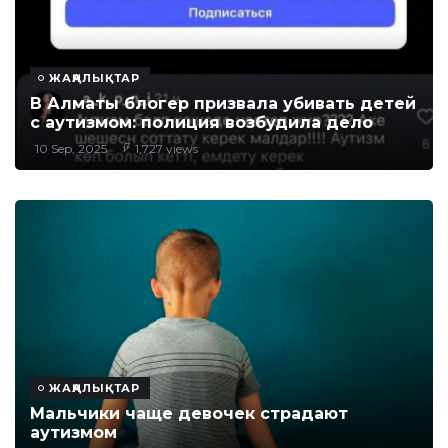
ЖАҢАЛЫҚТАР
В Алматы блогер призвала убивать детей
с аутизмом: полиция возбудила дело
10 Sep, 2025
1,727 views
ЖАҢАЛЫҚТАР
Мальчики чаще девочек страдают
аутизмом