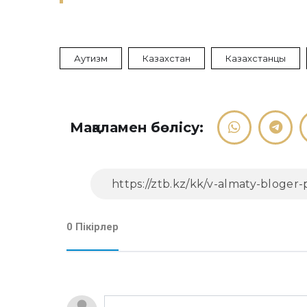
Аутизм
Казахстан
Казахстанцы
Мақаламен бөлісу:
0 Пікірлер