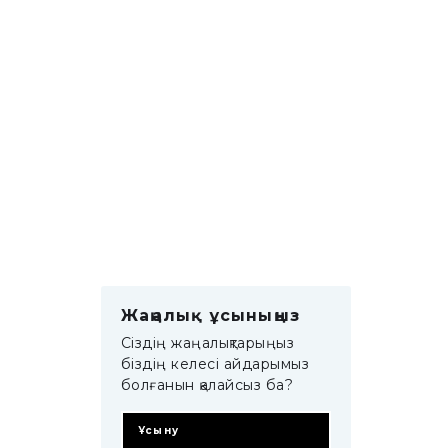
Жаңалық ұсыныңыз
Сіздің жаңалықтарыңыз
біздің келесі айдарымыз
болғанын қалайсыз ба?
Ұсыну