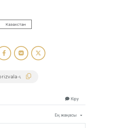
Казахстан
Кіру
Ең жаңасы