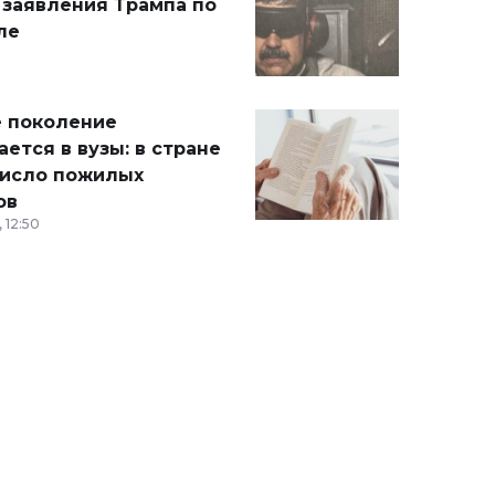
 заявления Трампа по
ле
 поколение
ется в вузы: в стране
число пожилых
ов
 12:50