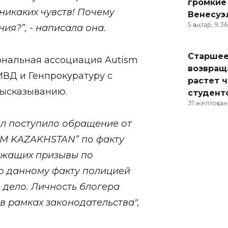
громкие
 никаких чувств! Почему
Венесуэ
5 қаңтар, 9:36
ия?”, - написала она.
Старшее
ональная ассоциация Autism
возвраща
ВД и Генпрокуратуру с
растет 
высказыванию.
студент
31 желтоқсан,
ел поступило обращение от
SM KAZAKHSTAN” по факту
ржащих призывы по
о данному факту полицией
дело. Личность блогера
в рамках законодательства",