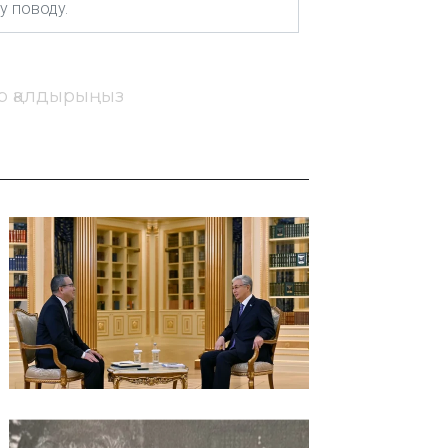
ір қалдырыңыз