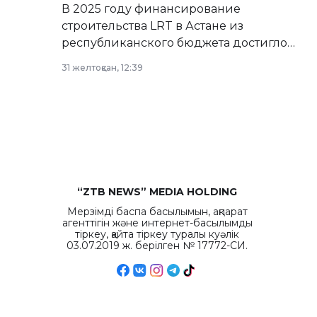
В 2025 году финансирование
строительства LRT в Астане из
республиканского бюджета достигло
рекордных объемов.
31 желтоқсан, 12:39
“ZTB NEWS” MEDIA HOLDING
Мерзімді баспа басылымын, ақпарат
агенттігін және интернет-басылымды
тіркеу, қайта тіркеу туралы куәлік
03.07.2019 ж. берілген № 17772-СИ.