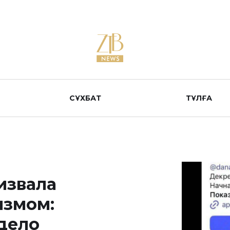
СҰХБАТ
ТҰЛҒА
извала
измом:
дело