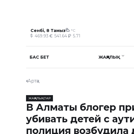
Сенбі, 8 Тамыз
°C
469.93
541.64
5.71
БАС БЕТ
ЖАҢАЛЫҚ
Артқа
ЖАҢАЛЫҚТАР
В Алматы блогер пр
убивать детей с аут
полиция возбудила 