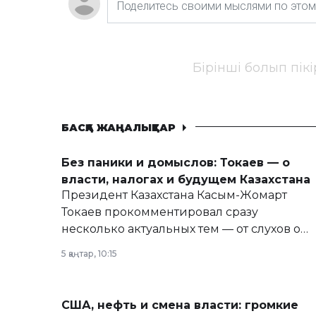
Бірінші болып пік
БАСҚА ЖАҢАЛЫҚТАР
Без паники и домыслов: Токаев — о
власти, налогах и будущем Казахстана
Президент Казахстана Касым-Жомарт
Токаев прокомментировал сразу
несколько актуальных тем — от слухов о
политических реформах до вопросов
5 қаңтар, 10:15
армии, экономики и личного здоровья.
США, нефть и смена власти: громкие