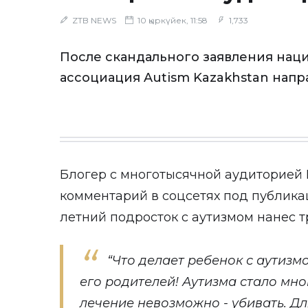
ZTB NEWS
10 қыркүйек, 11:58
1,733
После скандального заявления нац
ассоциация Autism Kazakhstan напр
Блогер с многотысячной аудиторией
комментарий в соцсетях под публикац
летний подросток с аутизмом нанес т
“Что делает ребенок с аутизм
его родителей! Аутизма стало мног
лечение невозможно - убивать. Дл