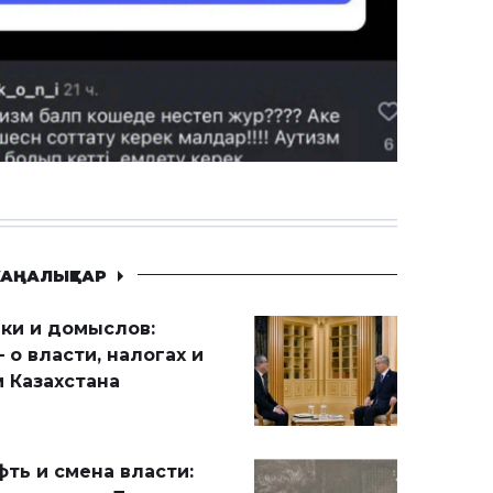
АҢАЛЫҚТАР
ики и домыслов:
 о власти, налогах и
 Казахстана
ть и смена власти: