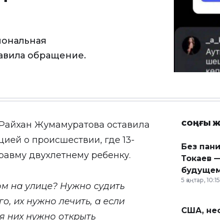
иональная
авила обращение.
СОҢҒЫ Ж
 Райхан Жумамуратова оставила
ией о происшествии, где 13-
Без пан
равму двухлетнему ребенку.
Токаев —
будущем
5 қаңтар, 10:15
ом на улице? Нужно судить
о, их нужно лечить, а если
США, неф
я них нужно открыть